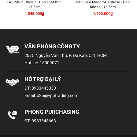
KAI - Shun Classic - Dao chặt thịt -
KAI - Seki Magoroku Shoso - Dao
17.5cm
bản to - 16.5cm
4.348.000₫
1.590.000₫
VĂN PHÒNG CÔNG TY
207C Nguyễn Văn Thủ, P. Đa Kao, Q.1, HCM
Hotline:
18009071
HỖ TRỢ ĐẠI LÝ
ĐT:
0933445030
Email:
b2b@vpptrading.com
PHÒNG PURCHASING
ĐT:
0983348663