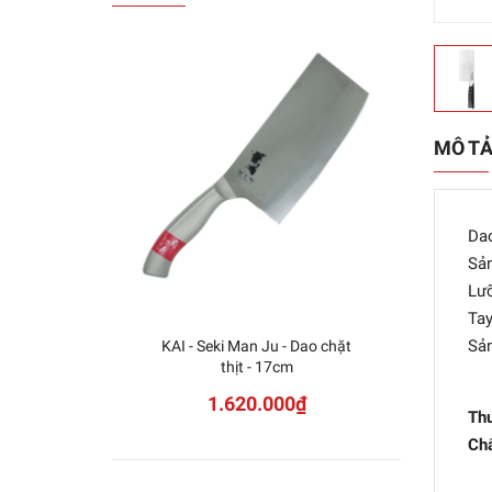
MÔ T
Dao
Sản
Lưỡ
Tay
Sản
KAI - Seki Man Ju - Dao chặt
Miya
thịt - 17cm
1.620.000₫
Th
Chấ