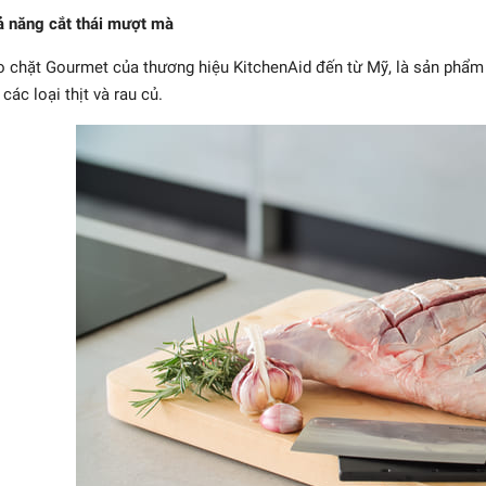
 năng cắt thái mượt mà
 chặt Gourmet của thương hiệu KitchenAid đến từ Mỹ, là sản phẩm 
các loại thịt và rau củ.
 Santoku 6000MCT
MIYABI - 18cm
4.908.000₫