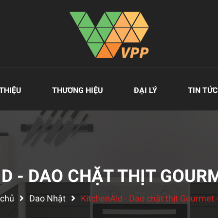
 THIỆU
THƯƠNG HIỆU
ĐẠI LÝ
TIN TỨC
D - DAO CHẶT THỊT GOUR
 chủ
Dao Nhật
KitchenAid - Dao chặt thịt Gourmet