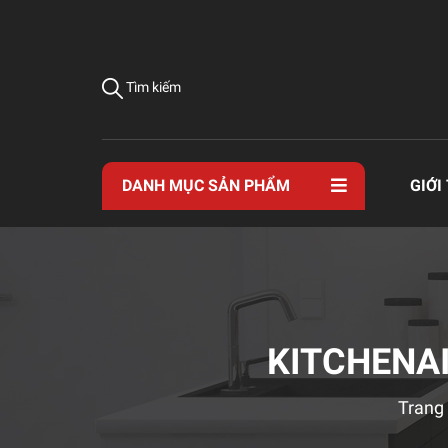
Tìm kiếm
DANH MỤC SẢN PHẨM
GIỚI
KITCHENAI
Trang