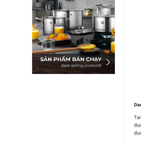
Dao
Tại
đượ
đượ