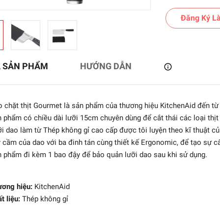
Đăng Ký Là
Ả SẢN PHẨM
HƯỚNG DẪN
 chặt thịt Gourmet là sản phẩm của thương hiệu KitchenAid đến từ
 phẩm có chiều dài lưỡi 15cm chuyên dùng để cắt thái các loại thịt 
i dao làm từ Thép không gỉ cao cấp được tôi luyện theo kĩ thuật củ
 cầm của dao với ba đinh tán cùng thiết kế Ergonomic, để tạo sự câ
 phẩm đi kèm 1 bao đậy để bảo quản lưỡi dao sau khi sử dụng.
bi - Dao Chef Miyabi
6000MCT - 20cm
5.399.000₫
ương hiệu:
KitchenAid
t liệu:
Thép không gỉ