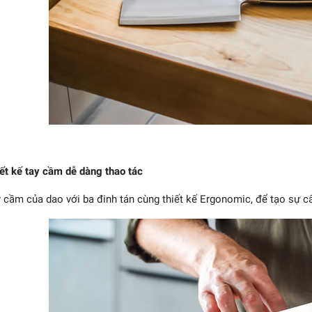
Chef 4000FC MIYABI -
20cm
ết kế tay cầm dễ dàng thao tác
3.435.000₫
 cầm của dao với ba đinh tán cùng thiết kế Ergonomic, để tạo sự câ