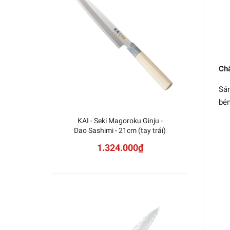
Chấ
Sản
bén
KAI - Seki Magoroku Ginju -
Dao 
Dao Sashimi - 21cm (tay trái)
1.324.000₫