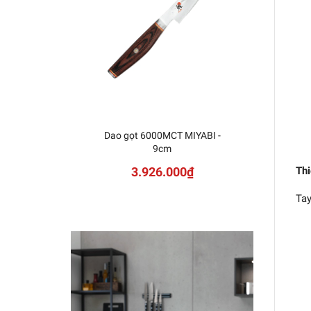
Dao gọt 6000MCT MIYABI -
Dao 
9cm
3.926.000₫
Thi
Tay