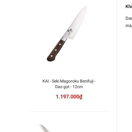
Khả
Dao
mà 
KAI - Seki Magoroku Benifuji -
Dao
Dao gọt - 12cm
1.197.000₫