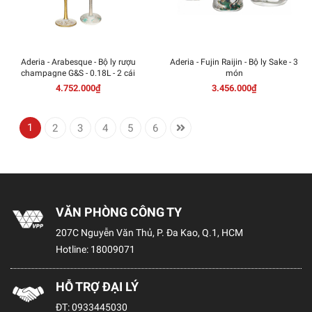
Aderia - Arabesque - Bộ ly rượu
Aderia - Fujin Raijin - Bộ ly Sake - 3
champagne G&S - 0.18L - 2 cái
món
4.752.000₫
3.456.000₫
1
2
3
4
5
6
VĂN PHÒNG CÔNG TY
207C Nguyễn Văn Thủ, P. Đa Kao, Q.1, HCM
Hotline:
18009071
HỖ TRỢ ĐẠI LÝ
ĐT:
0933445030