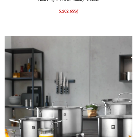
5.202.655₫