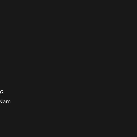
NG
t Nam