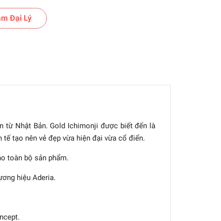
m Đại Lý
n từ Nhật Bản. Gold Ichimonji được biết đến là
h tế tạo nên vẻ đẹp vừa hiện đại vừa cổ điển.
cho toàn bộ sản phẩm.
ương hiệu Aderia.
ncept.