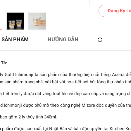
Đăng Ký Là
Ả SẢN PHẨM
HƯỚNG DẪN
 Tả:
ly Gold Ichimonji là sản phẩm của thương hiệu nổi tiếng Aderia đế
g sản phẩm trang nhã, nổi bật với họa tiết nét bút lông thư pháp tin
 - Tsuyoiko - Ly Hide &
 tiết trên ly được dát vàng toát lên vẻ đẹp cao cấp và sang trọng 
k in hình voi - 130ml
d Ichimonji được phủ mờ theo công nghệ Mizore độc quyền của th
367.200₫
bao gồm 2 ly thủy tinh 340ml.
 phẩm được sản xuất tại Nhật Bản và bán độc quyền tại Kitchen Ko