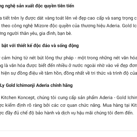
g nghệ sản xuất độc quyền tiên tiến
 tiết trên ly được dát vàng toát lên vẻ đẹp cao cấp và sang trọng
theo công nghệ Mizore độc quyền của thương hiệu Aderia. Gold I
ng người thân yêu, gia đình, bạn bè.
 bật với thiết kế độc đáo và sống động
 cảm hứng từ nét bút lông thư pháp - một trong những nét văn hóa
g là văn hóa được biết đến nhiều ở nước ngoài nhờ vào vẻ đẹp đơn 
 - Tsuyoiko - Bộ ly thủy
 hiện sự đồng điệu về tâm hồn, đồng nhất về tri thức và trình độ củ
tinh - 2 cái
Ly Gold Ichimonji Aderia chính hãng
637.200₫
 Kitchen Koncept, chúng tôi cung cấp sản phẩm Aderia - Gold Ichimon
c kiểm định rõ ràng bởi các cơ quan chức năng. Mua hàng tại Ki
c đầy đủ chế độ bảo hành và dịch vụ hậu mãi chúng tôi đem đến.