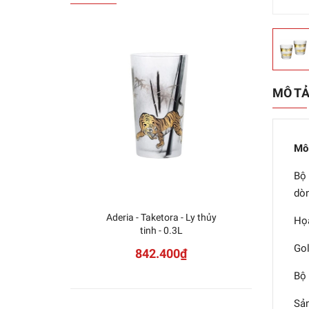
MÔ T
Mô
Bộ 
dòn
Aderia - Taketora - Ly thủy
Aderia
Họa
tinh - 0.3L
See
Gol
842.400₫
Bộ 
Sản