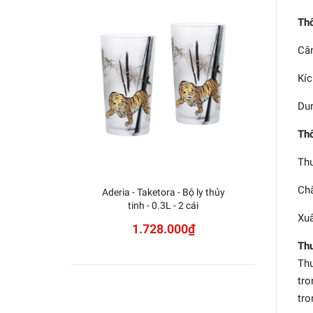
Thô
Cân
Kíc
Dun
Thô
Thư
Chấ
Aderia - Taketora - Bộ ly thủy
Aderi
tinh - 0.3L - 2 cái
Xuấ
1.728.000₫
Thư
Thư
tro
tro