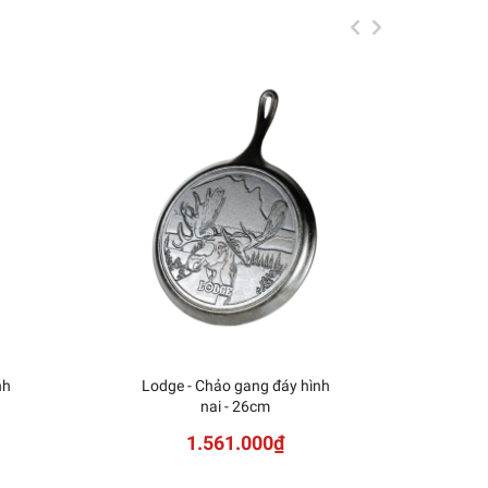
nh
Lodge - Chảo gang đáy hình
KAI -
nai - 26cm
1.561.000₫