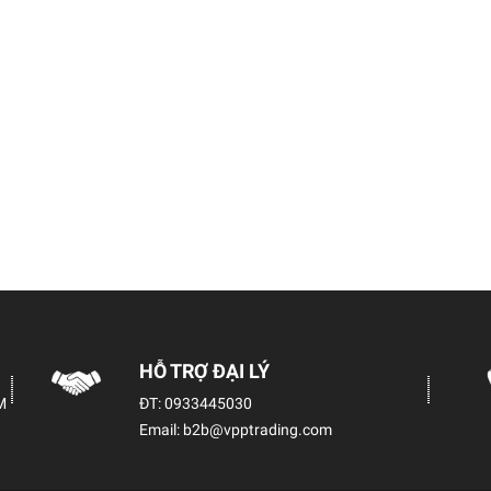
HỖ TRỢ ĐẠI LÝ
M
ĐT:
0933445030
Email:
b2b@vpptrading.com