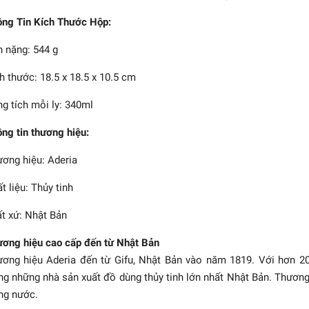
ng Tin Kích Thước Hộp:
 nặng: 544 g
h thước: 18.5 x 18.5 x 10.5 cm
g tích mỗi ly: 340ml
ng tin thương hiệu:
ơng hiệu: Aderia
t liệu: Thủy tinh
a - Shiki Meguri - Bộ ly
trà - 4 cái
t xứ: Nhật Bản
2.160.000₫
ơng hiệu cao cấp đến từ Nhật Bản
ơng hiệu Aderia đến từ Gifu, Nhật Bản vào năm 1819. Với hơn 20
ng những nhà sản xuất đồ dùng thủy tinh lớn nhất Nhật Bản. Thương
ng nước.