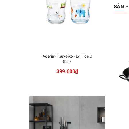
SẢN P
Aderia - Tsuyoiko - Ly Hide &
Seek
399.600₫