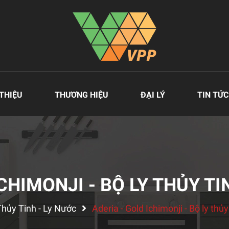
 THIỆU
THƯƠNG HIỆU
ĐẠI LÝ
TIN TỨC
CHIMONJI - BỘ LY THỦY TINH
Thủy Tinh - Ly Nước
Aderia - Gold Ichimonji - Bộ ly thủy 