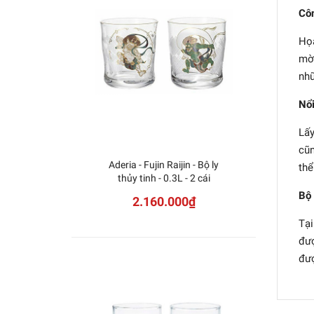
Côn
Họa
mờ 
nhữ
Nổi
Lấy
cũn
Aderia - Fujin Raijin - Bộ ly
Aderia
thể
thủy tinh - 0.3L - 2 cái
Bộ 
2.160.000₫
Tại
đượ
đượ