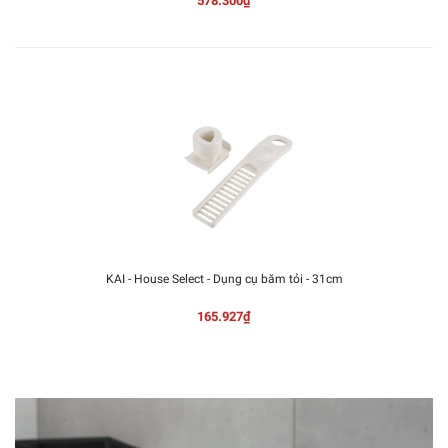
578.300₫
KAI - House Select - Dụng cụ băm tỏi - 31cm
165.927₫