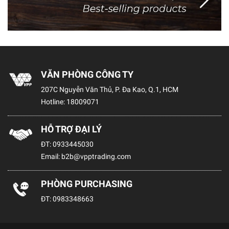
VĂN PHÒNG CÔNG TY
207C Nguyễn Văn Thủ, P. Đa Kao, Q.1, HCM
Hotline:
18009071
HỖ TRỢ ĐẠI LÝ
ĐT:
0933445030
Email:
b2b@vpptrading.com
PHÒNG PURCHASING
ĐT:
0983348663