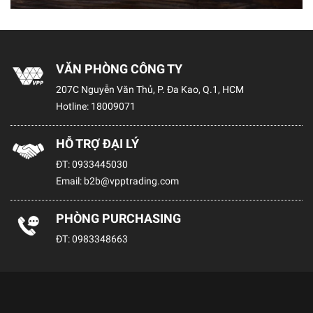
VĂN PHÒNG CÔNG TY
207C Nguyễn Văn Thủ, P. Đa Kao, Q.1, HCM
Hotline:
18009071
HỖ TRỢ ĐẠI LÝ
ĐT:
0933445030
Email:
b2b@vpptrading.com
PHÒNG PURCHASING
ĐT:
0983348663