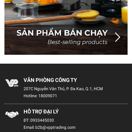
VĂN PHÒNG CÔNG TY
207C Nguyễn Văn Thủ, P. Đa Kao, Q.1, HCM
Hotline:
18009071
HỖ TRỢ ĐẠI LÝ
ĐT:
0933445030
Email:
b2b@vpptrading.com