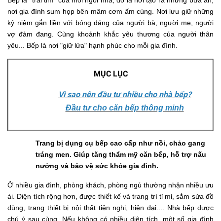
Bếp là "trái tim" của mỗi ngôi nhà, đó là nơi tạo ra những bữa ăn,
nơi gia đình sum họp bên mâm cơm ấm cúng. Nơi lưu giữ những
kỷ niệm gắn liền với bóng dáng của người bà, người mẹ, người
vợ đảm đang. Cùng khoảnh khắc yêu thương của người thân
yêu... Bếp là nơi "giữ lửa" hạnh phúc cho mỗi gia đình.
MỤC LỤC
Vì sao nên đầu tư nhiều cho nhà bếp?
Đầu tư cho căn bếp thông minh
Trang bị dụng cụ bếp cao cấp như nồi, chảo gang
tráng men. Giúp tăng thẩm mỹ căn bếp, hỗ trợ nấu
nướng và bảo vệ sức khỏe gia đình.
Ở nhiều gia đình, phòng khách, phòng ngủ thường nhận nhiều ưu
ái. Diện tích rộng hơn, được thiết kế và trang trí tỉ mỉ, sắm sửa đồ
dùng, trang thiết bị nội thất tiện nghi, hiện đại.... Nhà bếp được
chú ý sau cùng. Nếu không có nhiều diện tích, một số gia đình