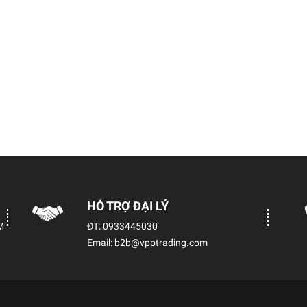
HỖ TRỢ ĐẠI LÝ
M
ĐT:
0933445030
Email:
b2b@vpptrading.com