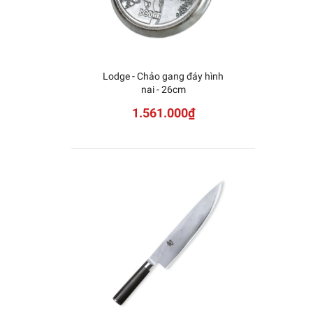
Lodge - Chảo gang đáy hình
KAI -
nai - 26cm
D
1.561.000₫