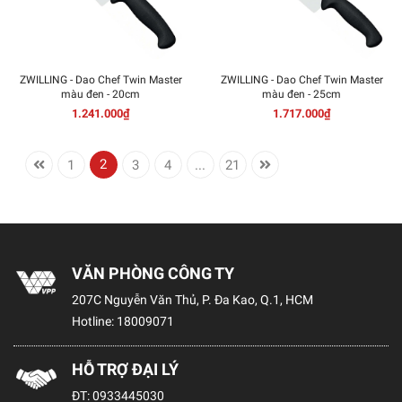
ZWILLING - Dao Chef Twin Master
ZWILLING - Dao Chef Twin Master
màu đen - 20cm
màu đen - 25cm
1.241.000₫
1.717.000₫
2
1
3
4
...
21
VĂN PHÒNG CÔNG TY
207C Nguyễn Văn Thủ, P. Đa Kao, Q.1, HCM
Hotline:
18009071
HỖ TRỢ ĐẠI LÝ
ĐT:
0933445030