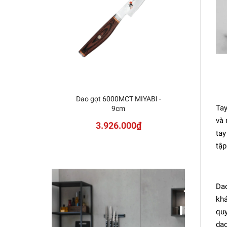
Dao gọt 6000MCT MIYABI -
Dao 
Tay
9cm
và 
3.926.000₫
tay
tập
Dao
khá
quy
da