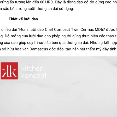
cứng ấn tượng lên đến 66 HRC. Đây là dòng dao có độ cứng cao nh
n sắc bén trong suốt thời gian dài sử dụng.
Thiết kế lưỡi dao
 chiều dài 14cm, lưỡi dao Chef Compact Twin Cermax MD67 được thi
g. Độ mỏng của lưỡi dao cho phép người dùng thực hiện các thao tá
g của dao giúp duy trì sự sắc bén qua thời gian dài. Nhờ sự kết hợp
 sở hữu hoa văn Damascus độc đáo, tạo nên nét thẩm mỹ đầy tinh 
 Santoku 6000MCT
MIYABI - 18cm
4.908.000₫