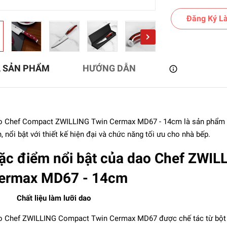
Đăng Ký Là
Ả SẢN PHẨM
HƯỚNG DẪN
 Chef Compact ZWILLING Twin Cermax MD67 - 14cm là sản phẩm th
, nổi bật với thiết kế hiện đại và chức năng tối ưu cho nhà bếp.
ặc điểm nổi bật của dao Chef ZWIL
bi - Dao Chef Miyabi
6000MCT - 20cm
ermax MD67 - 14cm
5.399.000₫
Chất liệu làm lưỡi dao
 Chef ZWILLING Compact Twin Cermax MD67 được chế tác từ bột thé