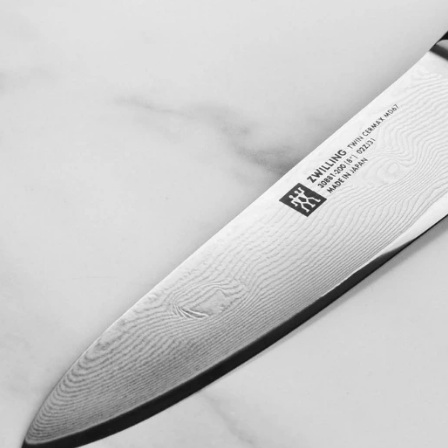
gọt 4000FC MIYABI -
9cm
2.355.000₫