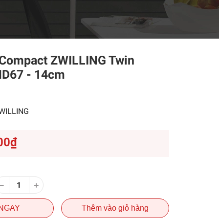
 Compact ZWILLING Twin
D67 - 14cm
1
WILLING
00₫
NGAY
Thêm vào giỏ hàng