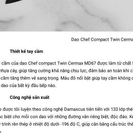
Dao Chef Compact Twin Cerm
Thiết kế tay cầm
Chef 4000FC MIYABI -
 cầm của dao Chef compact Twin Cermax MD67 được làm từ chất li
20cm
nhựa cây, giúp tăng cường khả năng chịu lực, đảm bảo an toàn khi
3.435.000₫
 cầm tăng thêm vẻ sang trọng. Màu đỏ nổi bật giúp tay cầm không 
 dao của bất kỳ đầu bếp nào.
Công nghệ sản xuất
 được tôi luyện theo công nghệ Damascus tiên tiến với 133 lớp thé
c biệt cho mỗi con dao với những đường vân riêng biệt, độc đáo. 
 trình rèn thép ở nhiệt độ dưới -196 độ C, giúp cân bằng cấu trúc t
o.