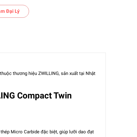
m Đại Lý
uộc thương hiệu ZWILLING, sản xuất tại Nhật
LING Compact Twin
p Micro Carbide đặc biệt, giúp lưỡi dao đạt