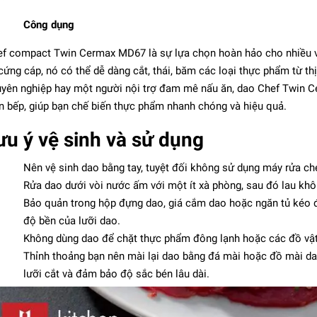
Công dụng
f compact Twin Cermax MD67 là sự lựa chọn hoàn hảo cho nhiều vi
cứng cáp, nó có thể dễ dàng cắt, thái, băm các loại thực phẩm từ th
yên nghiệp hay một người nội trợ đam mê nấu ăn, dao Chef Twin Ce
n bếp, giúp bạn chế biến thực phẩm nhanh chóng và hiệu quả.
ưu ý vệ sinh và sử dụng
Nên vệ sinh dao bằng tay, tuyệt đối không sử dụng máy rửa ch
Rửa dao dưới vòi nước ấm với một ít xà phòng, sau đó lau kh
Bảo quản trong hộp đựng dao, giá cắm dao hoặc ngăn tủ kéo để
độ bền của lưỡi dao.
Không dùng dao để chặt thực phẩm đông lạnh hoặc các đồ vật
Thỉnh thoảng bạn nên mài lại dao bằng đá mài hoặc đồ mài d
lưỡi cắt và đảm bảo độ sắc bén lâu dài.