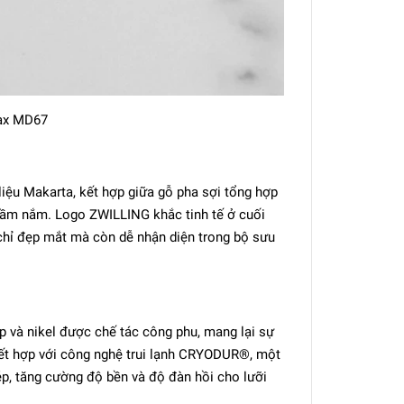
ax MD67
ệu Makarta, kết hợp giữa gỗ pha sợi tổng hợp
 cầm nắm. Logo ZWILLING khắc tinh tế ở cuối
chỉ đẹp mắt mà còn dễ nhận diện trong bộ sưu
p và nikel được chế tác công phu, mang lại sự
Kết hợp với công nghệ trui lạnh CRYODUR®, một
hép, tăng cường độ bền và độ đàn hồi cho lưỡi