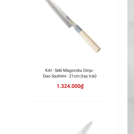
KAI - Seki Magoroku Ginju -
Dao 
Dao Sashimi - 21cm (tay trái)
1.324.000₫