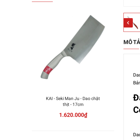
MÔ T
Dao
Bản
Đ
KAI - Seki Man Ju - Dao chặt
Miya
thịt - 17cm
C
1.620.000₫
Dao