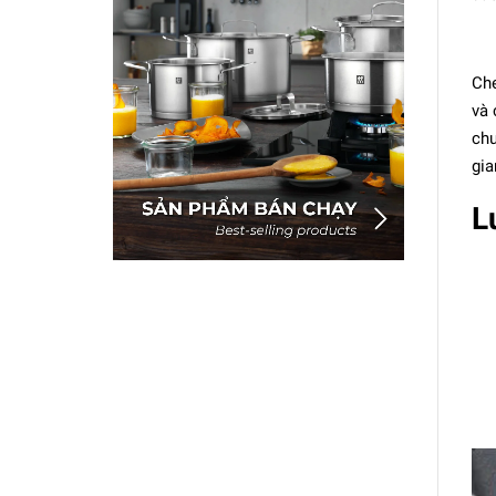
Che
và 
chu
gia
L