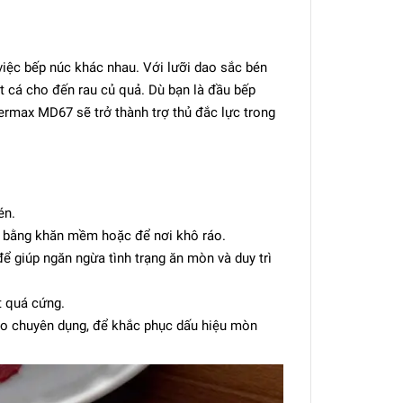
ệc bếp núc khác nhau. Với lưỡi dao sắc bén
ịt cá cho đến rau củ quả. Dù bạn là đầu bếp
rmax MD67 sẽ trở thành trợ thủ đắc lực trong
én.
ô bằng khăn mềm hoặc để nơi khô ráo.
 giúp ngăn ngừa tình trạng ăn mòn và duy trì
 quá cứng.
ao chuyên dụng, để khắc phục dấu hiệu mòn