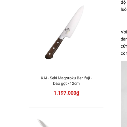
độ 
luô
Với
dàn
cứn
còn
KAI - Seki Magoroku Benifuji -
Dao
Dao gọt - 12cm
1.197.000₫