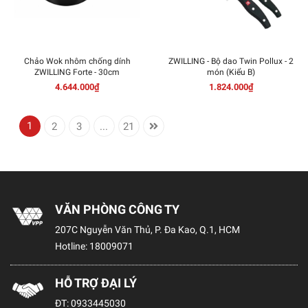
Chảo Wok nhôm chống dính
ZWILLING - Bộ dao Twin Pollux - 2
ZWILLING Forte - 30cm
món (Kiểu B)
4.644.000₫
1.824.000₫
1
2
3
...
21
VĂN PHÒNG CÔNG TY
207C Nguyễn Văn Thủ, P. Đa Kao, Q.1, HCM
Hotline:
18009071
HỖ TRỢ ĐẠI LÝ
ĐT:
0933445030