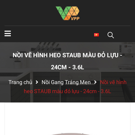
NỒI VẼ HÌNH HEO STAUB MÀU ĐỎ LỰU -
24CM - 3.6L
Trang chủ
Nồi Gang Tráng Men
Nồi vẽ hình
heo STAUB màu đỏ lựu - 24cm - 3.6L