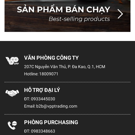
VĂN PHÒNG CÔNG TY
207C Nguyễn Văn Thủ, P. Đa Kao, Q.1, HCM
Hotline:
18009071
HỖ TRỢ ĐẠI LÝ
ĐT:
0933445030
Email:
b2b@vpptrading.com
PHÒNG PURCHASING
ĐT:
0983348663