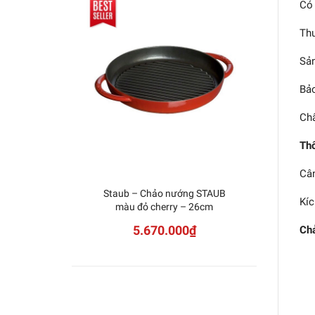
Có 
Thư
Sản
Bảo
Chấ
Thô
Cân
Staub – Chảo nướng STAUB
Chảo
Kíc
màu đỏ cherry – 26cm
mà
5.670.000₫
Ch