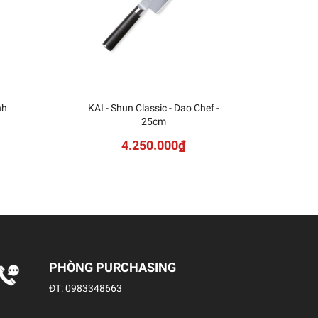
nh
KAI - Shun Classic - Dao Chef -
KAI
25cm
Sh
4.250.000₫
PHÒNG PURCHASING
ĐT:
0983348663