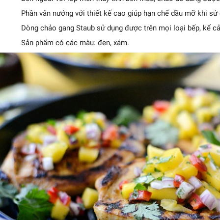
Phần vân nướng với thiết kế cao giúp hạn chế dầu mỡ khi sử
Dòng chảo gang Staub sử dụng được trên mọi loại bếp, kể cả
Sản phẩm có các màu: đen, xám.
b - Chảo gang nướng
 có tay cầm màu xanh
ngọc - 26cm (B)
4.212.000₫