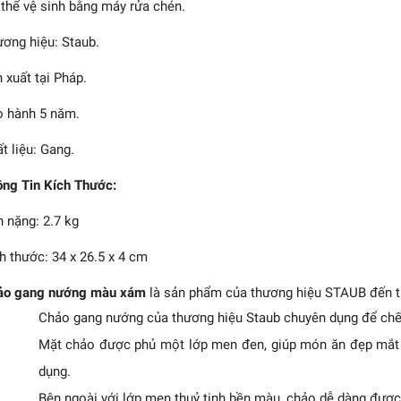
thể vệ sinh bằng máy rửa chén.
ơng hiệu: Staub.
 xuất tại Pháp.
 hành 5 năm.
t liệu: Gang.
ng Tin Kích Thước:
 nặng: 2.7 kg
 nướng vuông STAUB
h thước: 34 x 26.5 x 4 cm
u nâu vàng - 26cm
5.670.000₫
ảo gang nướng màu xám
là sản phẩm của thương hiệu STAUB đến t
Chảo gang nướng của thương hiệu Staub chuyên dụng để chế
Mặt chảo được phủ một lớp men đen, giúp món ăn đẹp mắt c
dụng.
Bên ngoài với lớp men thuỷ tinh bền màu, chảo dễ dàng được 