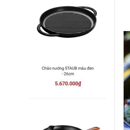
Chảo nướng STAUB màu đen
Stau
- 26cm
vuông
5.670.000₫