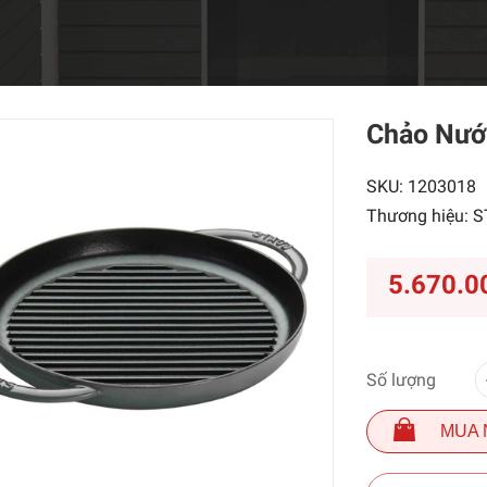
Chảo Nướ
SKU:
1203018
Thương hiệu:
S
5.670.0
Số lượng
MUA 