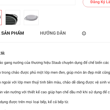
Đăng Ký Là
Ả SẢN PHẨM
HƯỚNG DẪN
tả:
o gang nướng của thương hiệu Staub chuyên dụng để chế biến các
 trong chảo được phủ một lớp men đen, giúp món ăn đẹp mắt cũng n
tròn STAUB màu xanh
 ngoài với lớp men thuỷ tinh bền màu, chảo dễ dàng được vệ sinh v
đen - 30cm (B)
6.470.000₫
n vân nướng với thiết kế cao giúp hạn chế dầu mỡ khi sử dụng để 
dụng được trên mọi loại bếp, kể cả bếp từ.