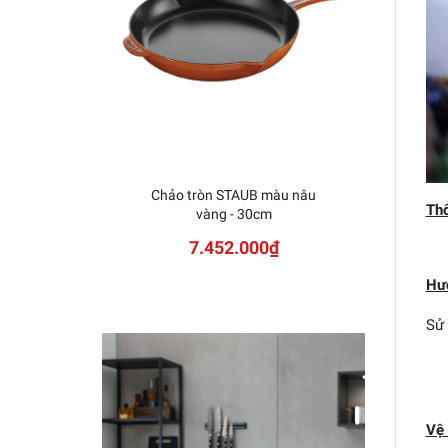
Chảo tròn STAUB màu nâu
Thô
vàng - 30cm
7.452.000₫
Hư
Sử
Vệ 