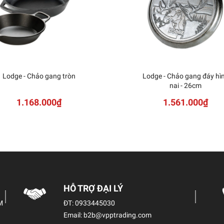
Lodge - Chảo gang tròn
Lodge - Chảo gang đáy hì
nai - 26cm
1.168.000₫
1.561.000₫
HỖ TRỢ ĐẠI LÝ
M
ĐT:
0933445030
Email:
b2b@vpptrading.com