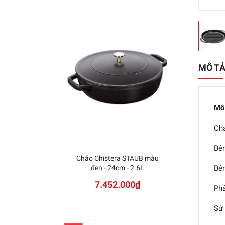
MÔ T
Mô 
Chả
Bên
Chảo Chistera STAUB màu
Chảo 
đen - 24cm - 2.6L
Bên
7.452.000₫
Phầ
Sử 