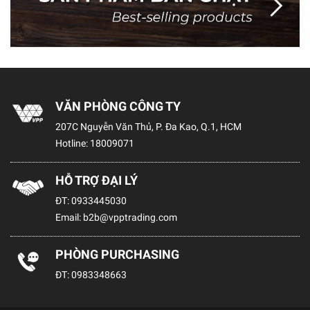
VĂN PHÒNG CÔNG TY
207C Nguyễn Văn Thủ, P. Đa Kao, Q.1, HCM
Hotline:
18009071
HỖ TRỢ ĐẠI LÝ
ĐT:
0933445030
Email:
b2b@vpptrading.com
PHÒNG PURCHASING
ĐT:
0983348663