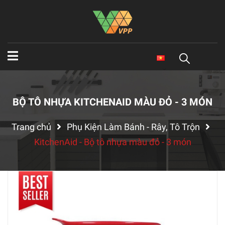
BỘ TÔ NHỰA KITCHENAID MÀU ĐỎ - 3 MÓN
Trang chủ
Phụ Kiện Làm Bánh - Rây, Tô Trộn
KitchenAid - Bộ tô nhựa màu đỏ - 3 món