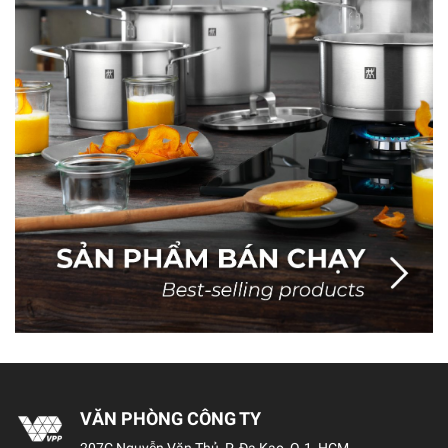
VĂN PHÒNG CÔNG TY
207C Nguyễn Văn Thủ, P. Đa Kao, Q.1, HCM