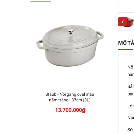
MÔ T
Nồi
hầm
Sản
bạn
Staub - Nồi gang oval màu
Staub
nấm trắng - 37cm (8L)
s
Lớp
13.700.000₫
Núm
Sử 