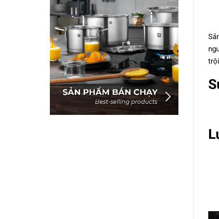
Sản
ngu
trộ
S
L