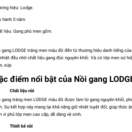
ơng hiệu: Lodge.
 hành 5 năm.
t liệu: Gang phủ men gốm.
 gang LODGE tráng men màu đỏ đến từ thương hiệu danh tiếng của Mỹ
nhiệt đều nhờ chất liệu gang đúc nguyên khối. Và có lớp men sứ hiệ
, súp.
ặc điểm nổi bật của Nồi gang LODG
- Bộ nồi gang tròn màu
đỏ cherry - 4 món
Chất liệu nồi
16.200.000₫
 gang tráng men LODGE màu đỏ được làm từ gang nguyên khối, phủ 
h. Sự kết hợp này mang lại khả năng giữ nhiệt tuyệt đối, giúp thức
h vì phủ lớp men cao cấp, dễ dàng vệ sinh.
Thiết kế nồi