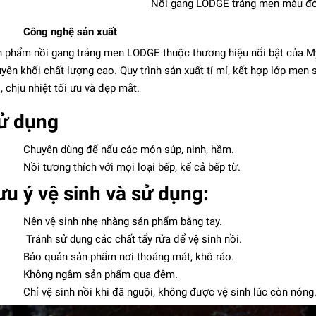
Nồi gang LODGE tráng men màu đỏ
Công nghệ sản xuất
 phẩm nồi gang tráng men LODGE thuộc thương hiệu nổi bật của M
yên khối chất lượng cao. Quy trình sản xuất tỉ mỉ, kết hợp lớp men
i, chịu nhiệt tối ưu và đẹp mắt.
ử dụng
Chuyên dùng để nấu các món súp, ninh, hầm.
Nồi tương thích với mọi loại bếp, kể cả bếp từ.
ưu ý vệ sinh và sử dụng:
Nên vệ sinh nhẹ nhàng sản phẩm bằng tay.
Tránh sử dụng các chất tẩy rửa để vệ sinh nồi.
Bảo quản sản phẩm nơi thoáng mát, khô ráo.
Không ngâm sản phẩm qua đêm.
Chỉ vệ sinh nồi khi đã nguội, không được vệ sinh lúc còn nóng