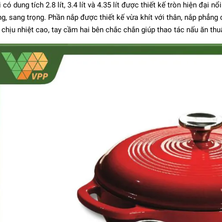
 có dung tích 2.8 lít, 3.4 lít và 4.35 lít được thiết kế tròn hiện đại
g, sang trọng. Phần nắp được thiết kế vừa khít với thân, nắp phẳn
 chịu nhiệt cao, tay cầm hai bên chắc chắn giúp thao tác nấu ăn thuậ
b - Bộ Fondue màu đỏ
cherry
8.041.000₫