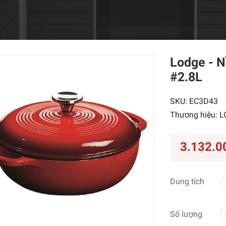
Lodge - 
#2.8L
SKU:
EC3D43
Thương hiệu:
L
3.132.0
Dung tích
Số lượng