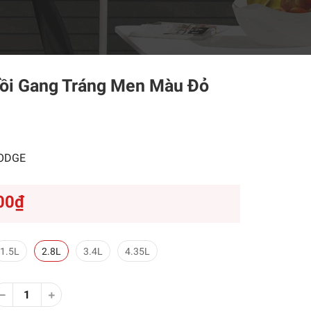
Nồi Gang Tráng Men Màu Đỏ
ODGE
00₫
1.5L
2.8L
3.4L
4.35L