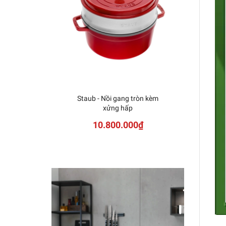
Staub - Nồi gang tròn kèm
Nồi H
xửng hấp
10.800.000₫