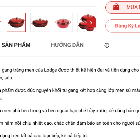
MUA 
Đăng Ký Là
Ả SẢN PHẨM
HƯỚNG DẪN
 gang tráng men của Lodge được thiết kế hiện đại và tiện dụng cho 
, súp.
 phẩm được đúc nguyên khối từ gang kết hợp cùng lớp men sứ màu
.
 - Nồi tròn màu xanh
age - 22cm (2.6L)
 men phủ bên trong và bên ngoài hạn chế trầy xước, dễ dàng bảo qu
7.600.000₫
 nắm nồi chịu nhiệt cao, chắc chắn đảm bảo an toàn cho người sử
dụng trên tất cả các loại bếp, kể cả bếp từ.