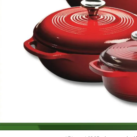
exagon Staub màu đỏ
cherry
6.176.000₫