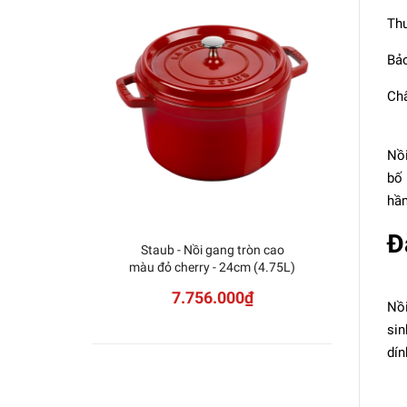
Thư
Bảo
Chấ
Nồi
bố 
hầm
Đ
Staub - Nồi gang tròn cao
Staub 
màu đỏ cherry - 24cm (4.75L)
7.756.000₫
Nồi
sin
dín