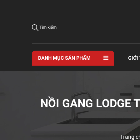
Tìm kiếm
DANH MỤC SẢN PHẨM
GIỚI
NỒI GANG LODGE 
Trang c