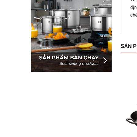
địn
chế
SẢN P