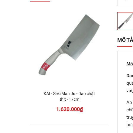
MÔ T
Mô
Da
qua
vượ
KAI - Seki Man Ju - Dao chặt
Miya
thịt - 17cm
Áp 
1.620.000₫
chữ
tru
hợp