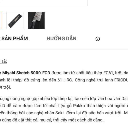
Ả SẢN PHẨM
HƯỚNG DẪN
 Tả:
o Miyabi Shotoh 5000 FCD
được làm từ chất liệu thép FC61, lưỡi d
nh lõi thép, độ cứng lên đến 61 HRC. Công nghệ trui lạnh FRIO
t trội.
bi - Dao Chef Miyabi
6000MCT - 20cm
dụng công nghệ gộp nhiều lớp thép lại, tạo nên lớp vân hoa văn D
5.399.000₫
 D dễ cầm được làm từ chất liệu gỗ Pakka thân thiện với người
yền thống bởi các nghệ nhân Seki đem lại độ sắc bén vượt trội. 
 dùng để cắt thịt cá, rau củ, trái cây một cách dễ dàng.