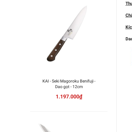
Th
Chấ
Kíc
Da
KAI - Seki Magoroku Benifuji -
Dao
Dao gọt - 12cm
1.197.000₫