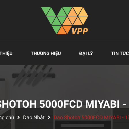
 THIỆU
THƯƠNG HIỆU
ĐẠI LÝ
TIN TỨC
SHOTOH 5000FCD MIYABI -
ng chủ
Dao Nhật
Dao Shotoh 5000FCD MIYABI - 