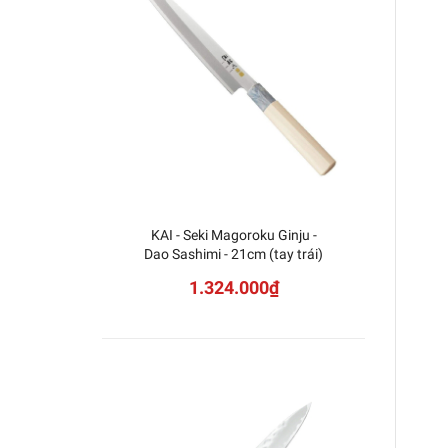
KAI - Seki Magoroku Ginju -
Dao 
Dao Sashimi - 21cm (tay trái)
1.324.000₫