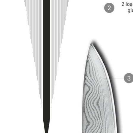
gọt 4000FC MIYABI -
9cm
2.355.000₫