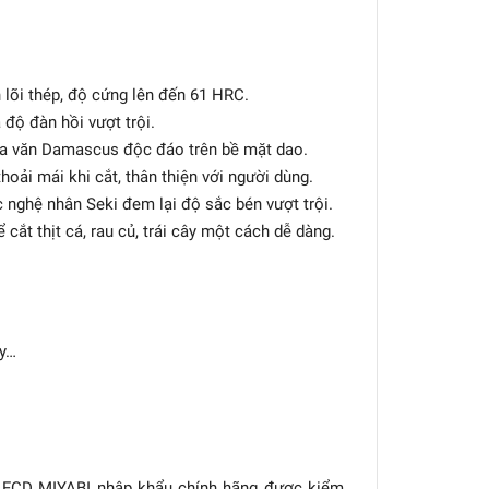
 lõi thép, độ cứng lên đến 61 HRC.
độ đàn hồi vượt trội.
hoa văn Damascus độc đáo trên bề mặt dao.
oải mái khi cắt, thân thiện với người dùng.
nghệ nhân Seki đem lại độ sắc bén vượt trội.
ắt thịt cá, rau củ, trái cây một cách dễ dàng.
ây…
0 FCD MIYABI nhập khẩu chính hãng được kiểm