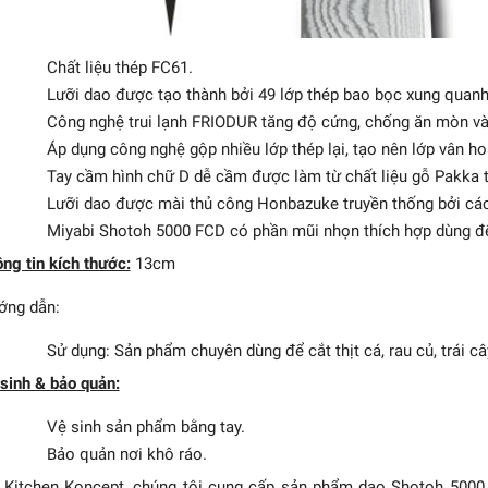
Chất liệu thép FC61.
Lưỡi dao được tạo thành bởi 49 lớp thép bao bọc xung quanh
Công nghệ trui lạnh FRIODUR tăng độ cứng, chống ăn mòn và 
Áp dụng công nghệ gộp nhiều lớp thép lại, tạo nên lớp vân 
Tay cầm hình chữ D dễ cầm được làm từ chất liệu gỗ Pakka th
Lưỡi dao được mài thủ công Honbazuke truyền thống bởi các 
Chef 4000FC MIYABI -
Miyabi Shotoh 5000 FCD có phần mũi nhọn thích hợp dùng để c
20cm
ng tin kích thước:
13cm
3.435.000₫
ớng dẫn:
Sử dụng: Sản phẩm chuyên dùng để cắt thịt cá, rau củ, trái c
sinh & bảo quản:
Vệ sinh sản phẩm bằng tay.
Bảo quản nơi khô ráo.
 Kitchen Koncept, chúng tôi cung cấp sản phẩm dao Shotoh 500