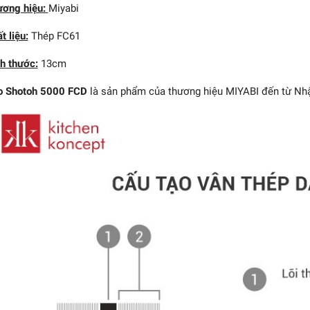
ương hiệu:
Miyabi
t liệu:
Thép FC61
h thước:
13cm
o Shotoh 5000 FCD
là sản phẩm của thương hiệu MIYABI đến từ Nhậ
 Santoku 6000MCT
MIYABI - 18cm
4.908.000₫