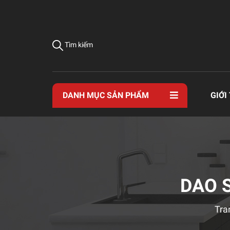
Tìm kiếm
DANH MỤC SẢN PHẨM
GIỚI
DAO 
Tra