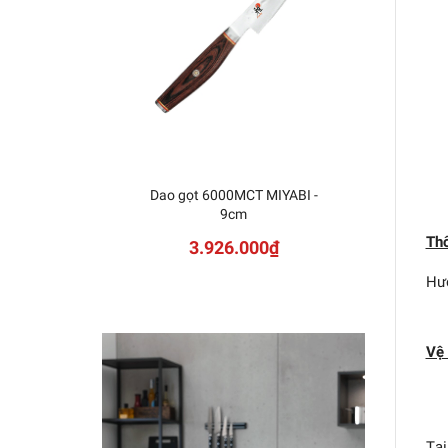
Dao gọt 6000MCT MIYABI -
Dao 
9cm
Thô
3.926.000₫
Hư
Vệ 
Tại