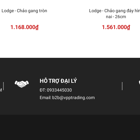
Lodge - Chảo gang tròn
Lodge - Chảo gang đáy hì
nai - 26cm
1.168.000₫
1.561.000₫
HỖ TRỢ ĐẠI LÝ
M
ĐT:
0933445030
Email:
b2b@vpptrading.com