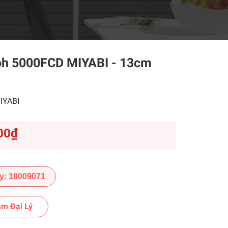
oh 5000FCD MIYABI - 13cm
1
IYABI
00₫
y: 18009071
m Đại Lý