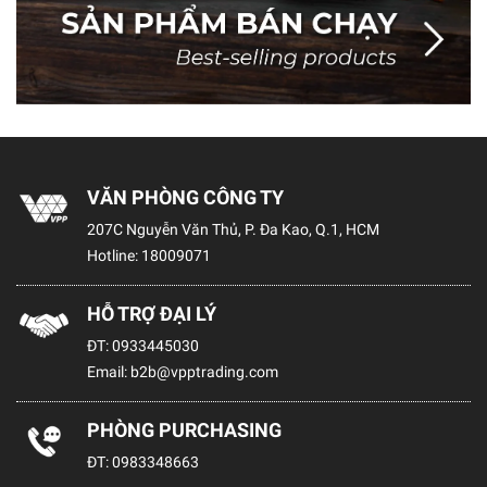
VĂN PHÒNG CÔNG TY
207C Nguyễn Văn Thủ, P. Đa Kao, Q.1, HCM
Hotline:
18009071
HỖ TRỢ ĐẠI LÝ
ĐT:
0933445030
Email:
b2b@vpptrading.com
PHÒNG PURCHASING
ĐT:
0983348663