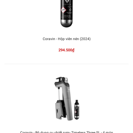
Coravin - Hộp viên nén (2024)
294.500₫
Coravin - Bộ dụng cụ chiết rượu Timeless Three SL - 4 món