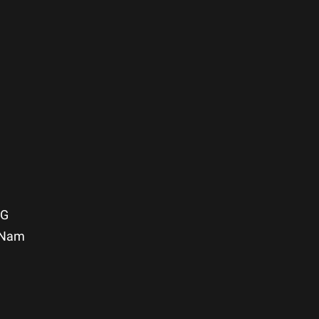
NG
t Nam