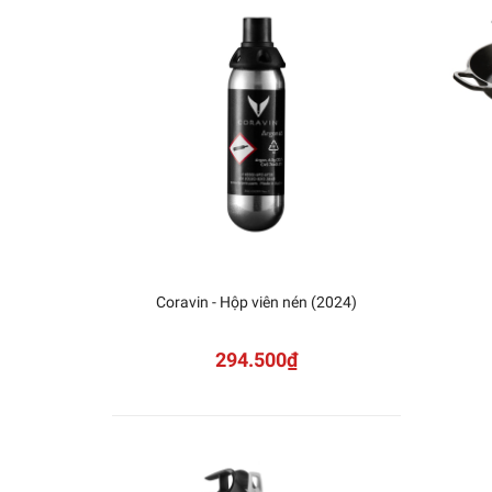
Coravin - Hộp viên nén (2024)
Corav
rượu T
294.500₫