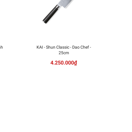
nh
KAI - Shun Classic - Dao Chef -
KAI
25cm
Sh
4.250.000₫