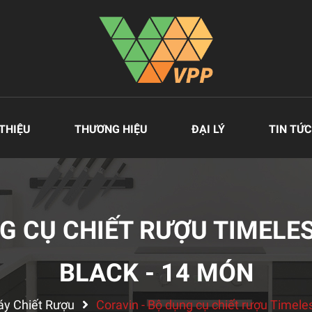
 THIỆU
THƯƠNG HIỆU
ĐẠI LÝ
TIN TỨC
G CỤ CHIẾT RƯỢU TIMELE
BLACK - 14 MÓN
áy Chiết Rượu
Coravin - Bộ dụng cụ chiết rượu Timele