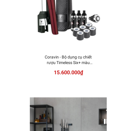
Coravin - Bộ dụng cụ chiết
rượu Timeless Six+ màu
Burgundy - 14 món
15.600.000₫