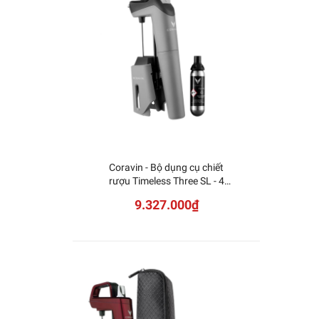
Coravin - Bộ dụng cụ chiết
Cora
rượu Timeless Three SL - 4
món
9.327.000₫