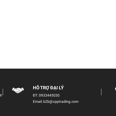
HỖ TRỢ ĐẠI LÝ
M
ĐT:
0933445030
Email:
b2b@vpptrading.com