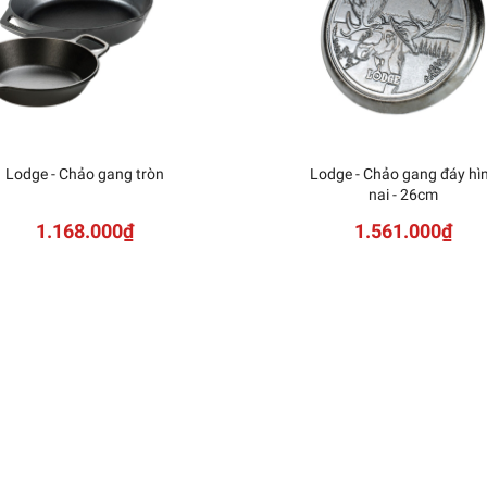
Lodge - Chảo gang tròn
Lodge - Chảo gang đáy hì
nai - 26cm
1.168.000₫
1.561.000₫
in - Bộ dụng cụ chiết
imeless Six+ màu Mist -
14 món
15.600.000₫