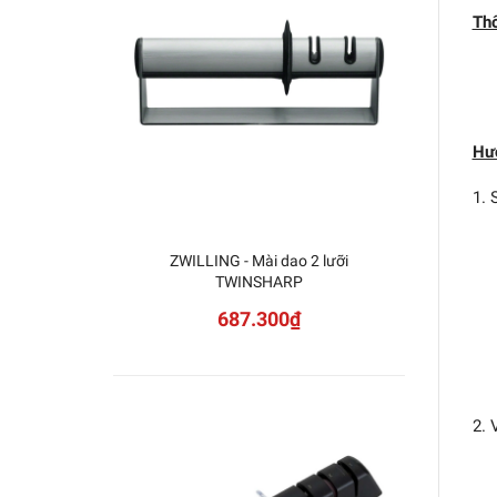
Thô
Hư
1. 
ZWILLING - Mài dao 2 lưỡi
TWINSHARP
687.300₫
2. 