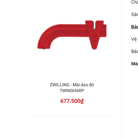
Chấ
Sản
Bả
Vệ 
Bảo
Mài
ZWILLING - Mài dao đỏ
TWINSHARP
677.500₫