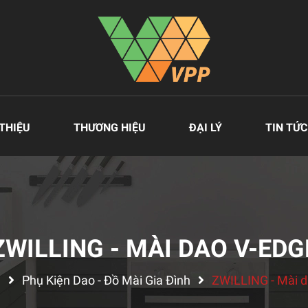
 THIỆU
THƯƠNG HIỆU
ĐẠI LÝ
TIN TỨC
ZWILLING - MÀI DAO V-EDG
ủ
Phụ Kiện Dao - Đồ Mài Gia Đình
ZWILLING - Mài d