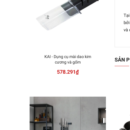
Tại
bởi
và 
KAI - Dụng cụ mài dao kim
SẢN P
cương và gốm
578.291₫