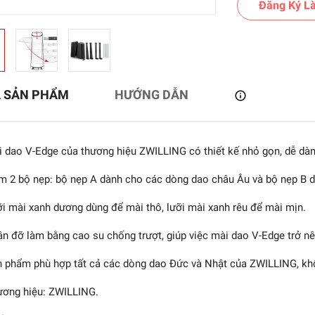
Đăng Ký Là
Ả SẢN PHẨM
HƯỚNG DẪN
 dao V-Edge của thương hiệu ZWILLING có thiết kế nhỏ gọn, dễ dàn
 2 bộ nẹp: bộ nẹp A dành cho các dòng dao châu Âu và bộ nẹp B 
i mài xanh dương dùng để mài thô, lưỡi mài xanh rêu để mài mịn.
n đỡ làm bằng cao su chống trượt, giúp việc mài dao V-Edge trở nê
 phẩm phù hợp tất cả các dòng dao Đức và Nhật của ZWILLING, kh
ơng hiệu: ZWILLING.