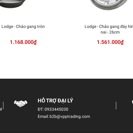
Lodge - Chảo gang tròn
Lodge - Chảo gang đáy hì
nai - 26cm
1.168.000₫
1.561.000₫
HỖ TRỢ ĐẠI LÝ
M
ĐT:
0933445030
Email:
b2b@vpptrading.com