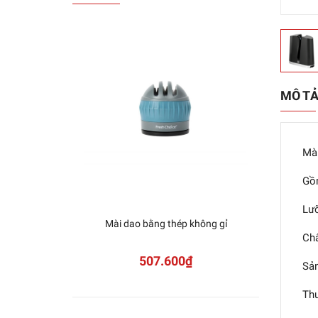
MÔ T
Mài
Gồm
Lưỡ
Mài dao bằng thép không gỉ
Châ
507.600₫
Sản
Thư