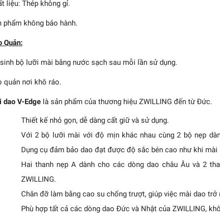
t liệu: Thép không gỉ.
 phẩm không bảo hành.
o Quản:
sinh bộ lưỡi mài bằng nước sạch sau mỗi lần sử dụng.
 quản nơi khô ráo.
 dao V-Edge
là sản phẩm của thương hiệu ZWILLING đến từ Đức.
Thiết kế nhỏ gọn, dễ dàng cất giữ và sử dụng.
Với 2 bộ lưỡi mài với độ mịn khác nhau cùng 2 bộ nẹp dà
Dụng cụ đảm bảo dao đạt được độ sắc bén cao như khi mài b
Hai thanh nẹp A dành cho các dòng dao châu Âu và 2 th
ZWILLING.
Chân đỡ làm bằng cao su chống trượt, giúp việc mài dao trở 
Phù hợp tất cả các dòng dao Đức và Nhật của ZWILLING, kh