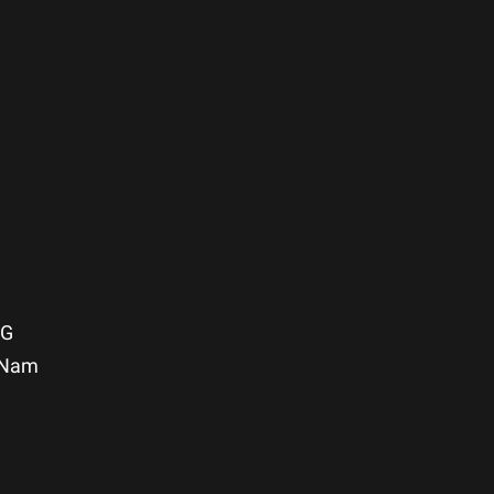
NG
t Nam