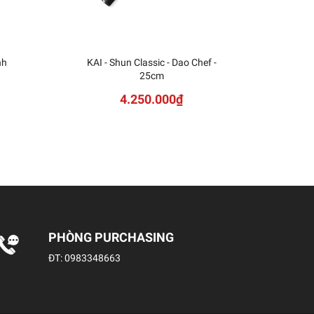
nh
KAI - Shun Classic - Dao Chef -
KAI
25cm
Sh
4.250.000₫
PHÒNG PURCHASING
ĐT:
0983348663