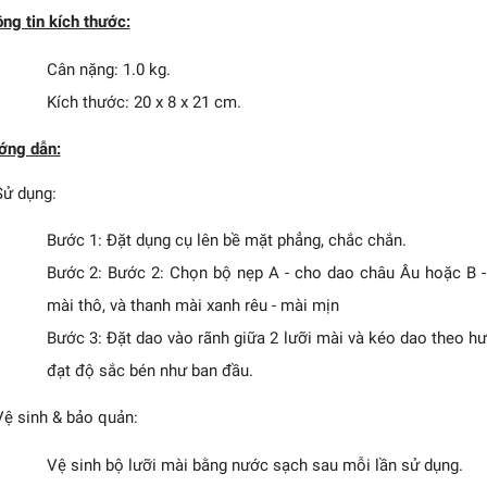
ng tin kích thước:
Cân nặng: 1.0 kg.
Kích thước: 20 x 8 x 21 cm.
ớng dẫn:
Sử dụng:
Bước 1: Đặt dụng cụ lên bề mặt phẳng, chắc chắn.
Bước 2: Bước 2: Chọn bộ nẹp A - cho dao châu Âu hoặc B -
mài thô, và thanh mài xanh rêu - mài mịn
Bước 3: Đặt dao vào rãnh giữa 2 lưỡi mài và kéo dao theo hư
đạt độ sắc bén như ban đầu.
Vệ sinh & bảo quản:
Vệ sinh bộ lưỡi mài bằng nước sạch sau mỗi lần sử dụng.