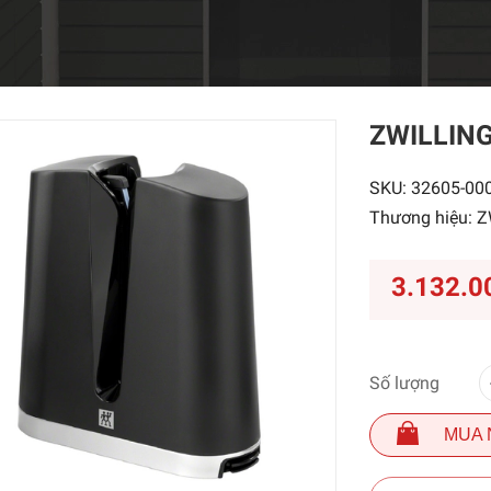
ZWILLING
SKU:
32605-00
Thương hiệu:
Z
3.132.0
Số lượng
MUA 