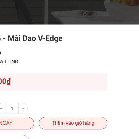
 - Mài Dao V-Edge
0
WILLING
00₫
NGAY
Thêm vào giỏ hàng