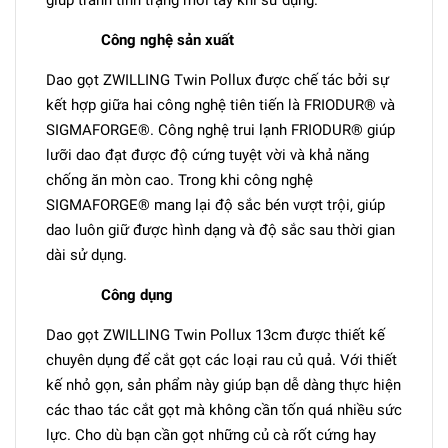
giúp tránh tình trạng mỏi tay khi sử dụng.
Công nghệ sản xuất
Dao gọt ZWILLING Twin Pollux được chế tác bởi sự
kết hợp giữa hai công nghệ tiên tiến là FRIODUR® và
SIGMAFORGE®. Công nghệ trui lạnh FRIODUR® giúp
lưỡi dao đạt được độ cứng tuyệt vời và khả năng
chống ăn mòn cao. Trong khi công nghệ
SIGMAFORGE® mang lại độ sắc bén vượt trội, giúp
dao luôn giữ được hình dạng và độ sắc sau thời gian
dài sử dụng.
Công dụng
Dao gọt ZWILLING Twin Pollux 13cm được thiết kế
chuyên dụng để cắt gọt các loại rau củ quả. Với thiết
kế nhỏ gọn, sản phẩm này giúp bạn dễ dàng thực hiện
các thao tác cắt gọt mà không cần tốn quá nhiều sức
lực. Cho dù bạn cần gọt những củ cà rốt cứng hay