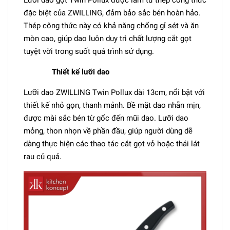
Lưỡi dao gọt Twin Pollux được làm từ thép công thức
đặc biệt của ZWILLING, đảm bảo sắc bén hoàn hảo.
Thép công thức này có khả năng chống gỉ sét và ăn
mòn cao, giúp dao luôn duy trì chất lượng cắt gọt
tuyệt vời trong suốt quá trình sử dụng.
Thiết kế lưỡi dao
Lưỡi dao ZWILLING Twin Pollux dài 13cm, nổi bật với
thiết kế nhỏ gọn, thanh mảnh. Bề mặt dao nhẵn mịn,
được mài sắc bén từ gốc đến mũi dao. Lưỡi dao
mỏng, thon nhọn về phần đầu, giúp người dùng dễ
dàng thực hiện các thao tác cắt gọt vỏ hoặc thái lát
rau củ quả.