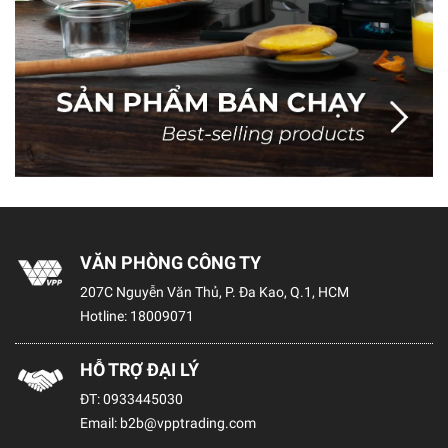
VĂN PHÒNG CÔNG TY
207C Nguyễn Văn Thủ, P. Đa Kao, Q.1, HCM
Hotline:
18009071
HỖ TRỢ ĐẠI LÝ
ĐT:
0933445030
Email:
b2b@vpptrading.com