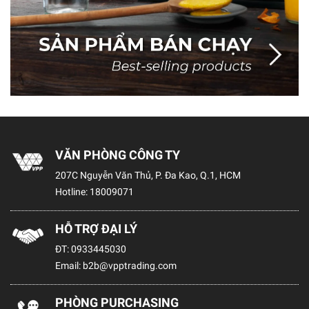
VĂN PHÒNG CÔNG TY
207C Nguyễn Văn Thủ, P. Đa Kao, Q.1, HCM
Hotline:
18009071
HỖ TRỢ ĐẠI LÝ
ĐT:
0933445030
Email:
b2b@vpptrading.com
PHÒNG PURCHASING