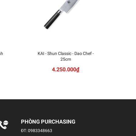
nh
KAI - Shun Classic - Dao Chef -
KAI
25cm
Sh
4.250.000₫
PHÒNG PURCHASING
ĐT:
0983348663