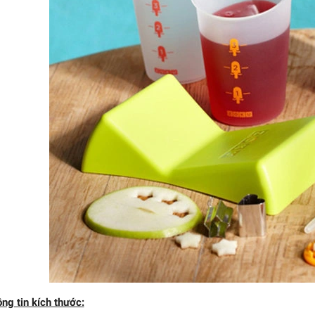
Bộ làm kem sô-cô-la - 5
món
529.200₫
ng tin kích thước: