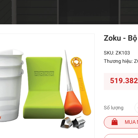
Zoku - B
SKU:
ZK103
Thương hiệu:
Z
519.38
Số lượng
MUA 