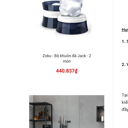
Hư
1. 
Zoku - Bộ khuôn đá Jack - 2
món
2. 
440.837₫
Tạ
kiể
đầy