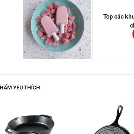
Top các kh
c
HẨM YÊU THÍCH