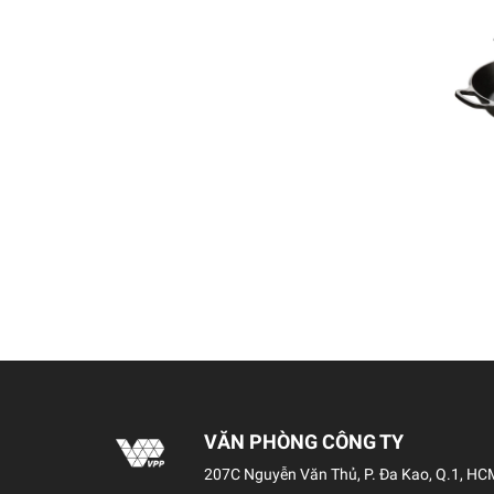
VĂN PHÒNG CÔNG TY
207C Nguyễn Văn Thủ, P. Đa Kao, Q.1, HC