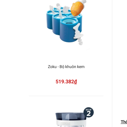
Zoku - Bộ khuôn kem
Zoku - 
519.382₫
Thô