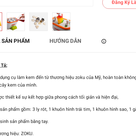
Đăng Ký Là
Ả SẢN PHẨM
HƯỚNG DẪN
 Tả:
dụng cụ làm kem đến từ thương hiệu zoku của Mỹ, hoàn toàn không 
cây kem của mình.
 - Bộ làm kem Triple -
c thiết kế sự kết hợp giữa phong cách tối giản và hiện đại,
14pcs
sản phẩm gồm: 3 ly rót, 1 khuôn hình trái tim, 1 khuôn hình sao, 1 g
1.403.018₫
sinh sản phẩm bằng tay.
ơng hiệu: ZOKU.