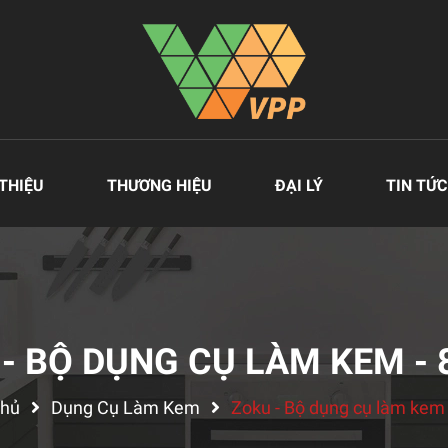
 THIỆU
THƯƠNG HIỆU
ĐẠI LÝ
TIN TỨC
- BỘ DỤNG CỤ LÀM KEM -
chủ
Dụng Cụ Làm Kem
Zoku - Bộ dụng cụ làm kem