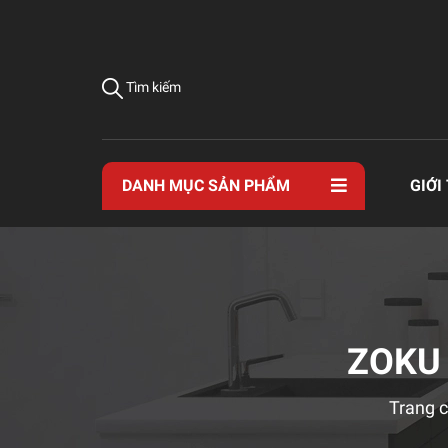
Tìm kiếm
DANH MỤC SẢN PHẨM
GIỚI
ZOKU 
Trang 