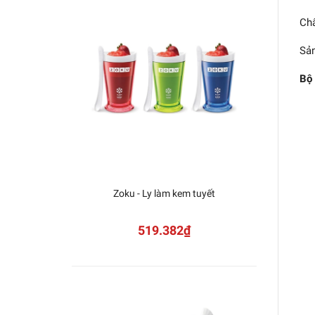
Chấ
Sản
Bộ
Zoku - Ly làm kem tuyết
Zok
C
519.382₫