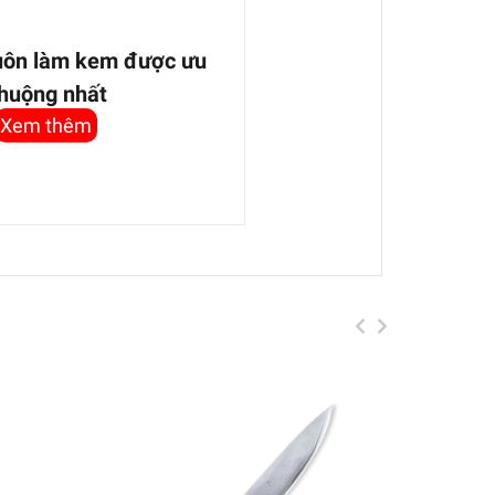
uôn làm kem được ưu
huộng nhất
Xem thêm