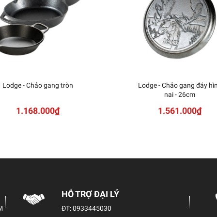
Lodge - Chảo gang tròn
Lodge - Chảo gang đáy hì
nai - 26cm
1.168.000₫
1.561.000₫
HỖ TRỢ ĐẠI LÝ
M
ĐT:
0933445030