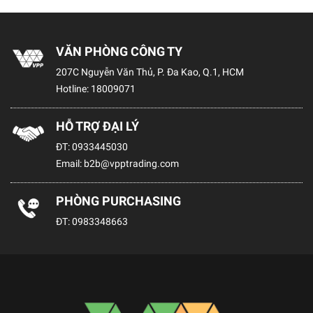
VĂN PHÒNG CÔNG TY
207C Nguyễn Văn Thủ, P. Đa Kao, Q.1, HCM
Hotline:
18009071
HỖ TRỢ ĐẠI LÝ
ĐT:
0933445030
Email:
b2b@vpptrading.com
PHÒNG PURCHASING
ĐT:
0983348663