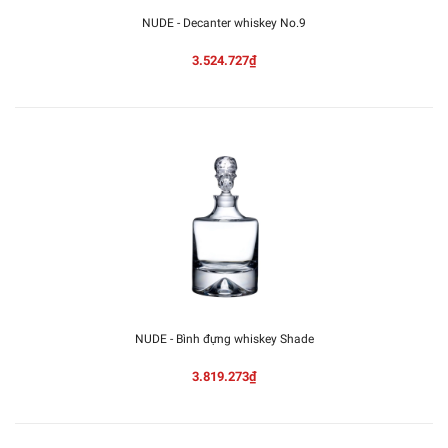
NUDE - Decanter whiskey No.9
3.524.727₫
NUDE - Bình đựng whiskey Shade
3.819.273₫