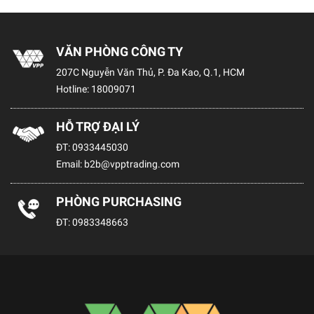
VĂN PHÒNG CÔNG TY
207C Nguyễn Văn Thủ, P. Đa Kao, Q.1, HCM
Hotline:
18009071
HỖ TRỢ ĐẠI LÝ
ĐT:
0933445030
Email:
b2b@vpptrading.com
PHÒNG PURCHASING
ĐT:
0983348663