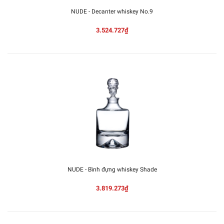
NUDE - Decanter whiskey No.9
3.524.727₫
NUDE - Bình đựng whiskey Shade
3.819.273₫