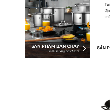
Tại
địn
chế
SẢN P