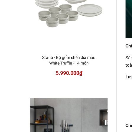
Chấ
Sản
Staub - Bộ gốm chén đĩa màu
Staub 
White Truffle - 14 món
toà
5.990.000₫
Lưu
Ché