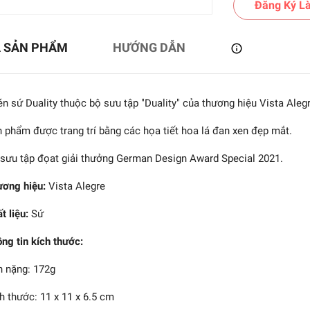
Đăng Ký Là
Ả SẢN PHẨM
HƯỚNG DẪN
n sứ Duality thuộc bộ sưu tập "Duality" của thương hiệu Vista Alegr
 phẩm được trang trí bằng các họa tiết hoa lá đan xen đẹp mắt.
sưu tập đọat giải thưởng German Design Award Special 2021.
ơng hiệu:
Vista Alegre
t liệu:
Sứ
b - Bộ chén gốm màu
 Copper - 9.4cm - 2 cái
ng tin kích thước:
1.036.800₫
 nặng: 172g
h thước: 11 x 11 x 6.5 cm