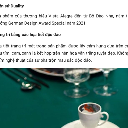
n sứ Duality
 phẩm của thương hiệu Vista Alegre đến từ Bồ Đào Nha, nằm tro
ởng German Design Award Special năm 2021.
ng trí bằng các họa tiết độc đáo
 tiết trang trí mặt trong sản phẩm được lấy cảm hứng dựa trên c
 tím, cam, xanh lá kết hợp trên nền hoa văn trắng tuyệt đẹp. Khô
m nghệ thuật của sự pha trộn màu sắc độc đáo.
- Tô gốm màu xanh rêu
873.818₫