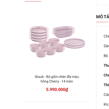
MÔ T
Ché
Sản
Bộ 
Thư
Chấ
Staub - Bộ gốm chén đĩa màu
Stau
hồng Cherry - 14 món
Ancient
Thô
5.990.000₫
Cân
Kíc