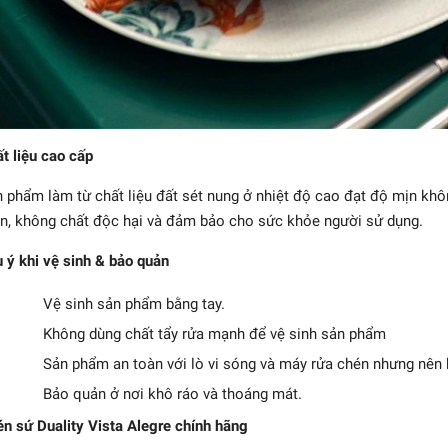
t liệu cao cấp
 phẩm làm từ chất liệu đất sét nung ở nhiệt độ cao đạt độ mịn khôn
- Tô gốm màu đỏ cherry
n, không chất độc hại và đảm bảo cho sức khỏe người sử dụng.
510.545₫
 ý khi vệ sinh & bảo quản
Vệ sinh sản phẩm bằng tay.
Không dùng chất tẩy rửa mạnh để vệ sinh sản phẩm
Sản phẩm an toàn với lò vi sóng và máy rửa chén nhưng nên 
Bảo quản ở nơi khô ráo và thoáng mát.
n sứ Duality Vista Alegre chính hãng