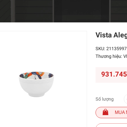
Vista Ale
SKU:
21135997
Thương hiệu:
V
931.74
Số lượng
MUA 