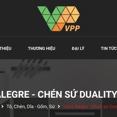
 THIỆU
THƯƠNG HIỆU
ĐẠI LÝ
TIN TỨC
ALEGRE - CHÉN SỨ DUALITY
Tô, Chén, Dĩa - Gốm, Sứ
Vista Alegre - Chén sứ Dua