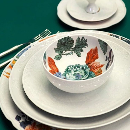
- Tô gốm màu xanh đen
510.545₫