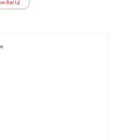
m Đại Lý
e.