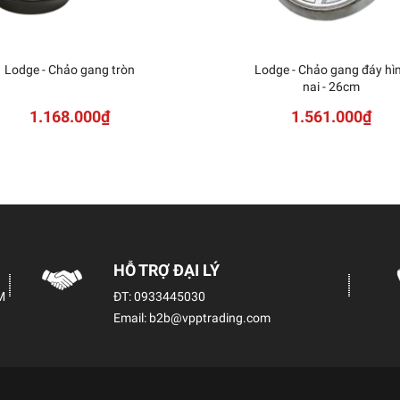
Lodge - Chảo gang tròn
Lodge - Chảo gang đáy hì
nai - 26cm
1.168.000₫
1.561.000₫
HỖ TRỢ ĐẠI LÝ
M
ĐT:
0933445030
Email:
b2b@vpptrading.com