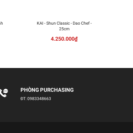
nh
KAI - Shun Classic - Dao Chef -
KAI
25cm
Sh
4.250.000₫
PHÒNG PURCHASING
ĐT:
0983348663