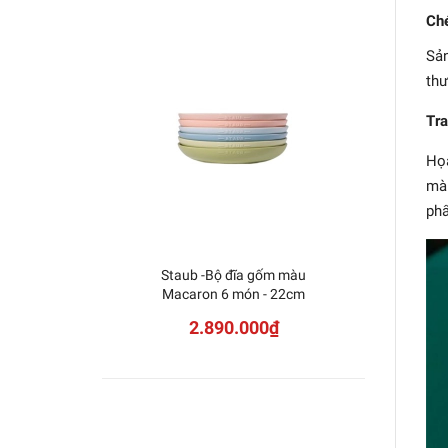
Ché
Sản
thư
Tra
Họa
màu
phẩ
Staub -Bộ đĩa gốm màu
Staub 
Macaron 6 món - 22cm
2.890.000₫