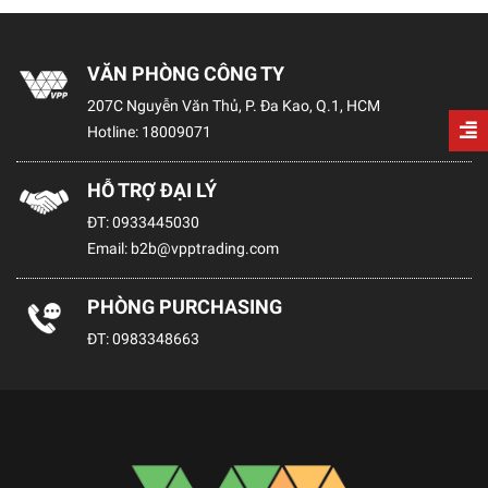
VĂN PHÒNG CÔNG TY
207C Nguyễn Văn Thủ, P. Đa Kao, Q.1, HCM
Hotline:
18009071
HỖ TRỢ ĐẠI LÝ
ĐT:
0933445030
Email:
b2b@vpptrading.com
PHÒNG PURCHASING
ĐT:
0983348663