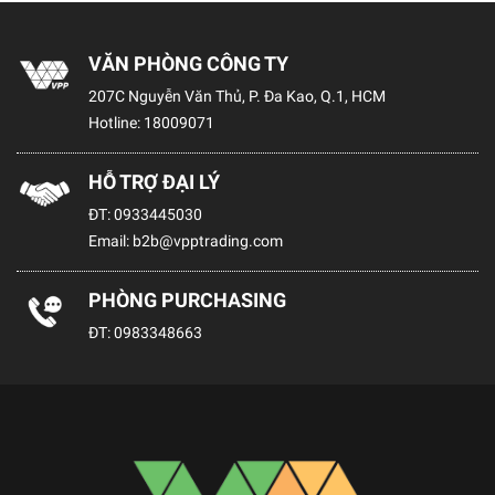
VĂN PHÒNG CÔNG TY
207C Nguyễn Văn Thủ, P. Đa Kao, Q.1, HCM
Hotline:
18009071
HỖ TRỢ ĐẠI LÝ
ĐT:
0933445030
Email:
b2b@vpptrading.com
PHÒNG PURCHASING
ĐT:
0983348663