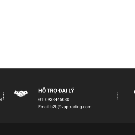
HỖ TRỢ ĐẠI LÝ
M
ĐT:
0933445030
Email:
b2b@vpptrading.com