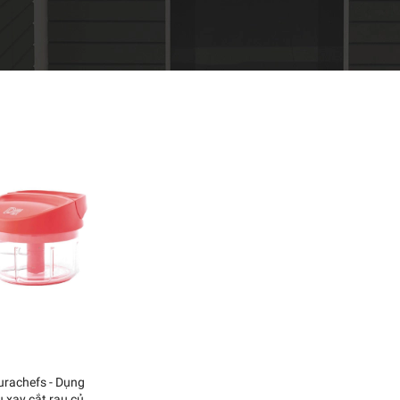
urachefs - Dụng
ụ xay cắt rau củ