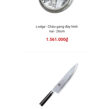
Lodge - Chảo gang đáy hình
KAI -
nai - 26cm
D
1.561.000₫