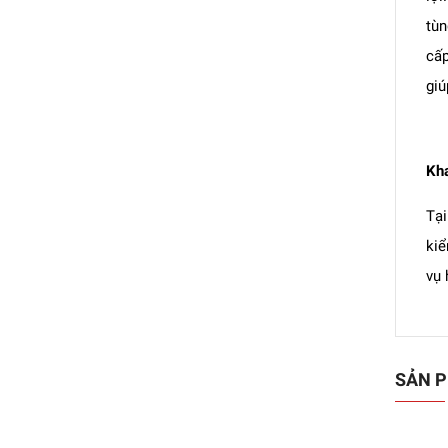
tùn
cấp
giú
Kha
Tạ
kiể
vụ 
SẢN P