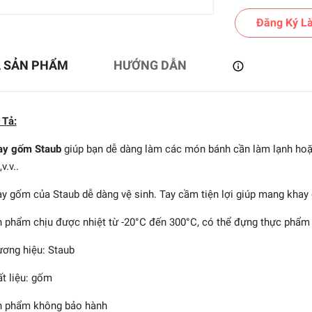
Đăng Ký Là
Ả SẢN PHẨM
HƯỚNG DẪN
 Tả:
ay gốm Staub
giúp bạn dễ dàng làm các món bánh cần làm lạnh hoặc
v.v..
y gốm của Staub dễ dàng vệ sinh. Tay cầm tiện lợi giúp mang khay
 phẩm chịu được nhiệt từ -20°C đến 300°C, có thể đựng thực phẩm
ơng hiệu: Staub
t liệu: gốm
n phẩm không bảo hành