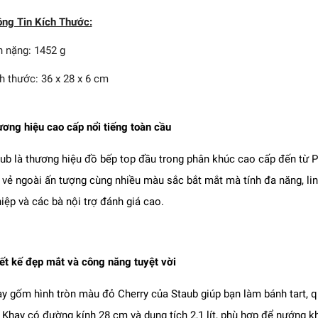
ng Tin Kích Thước:
 nặng: 1452 g
h thước: 36 x 28 x 6 cm
ơng hiệu cao cấp nổi tiếng toàn cầu
ub là thương hiệu đồ bếp top đầu trong phân khúc cao cấp đến từ 
 vẻ ngoài ấn tượng cùng nhiều màu sắc bắt mắt mà tính đa năng, li
iệp và các bà nội trợ đánh giá cao.
ết kế đẹp mắt và công năng tuyệt vời
y gốm hình tròn màu đỏ Cherry của Staub giúp bạn làm bánh tart, qu
. Khay có đường kính 28 cm và dung tích 2,1 lít, phù hợp để nướng k