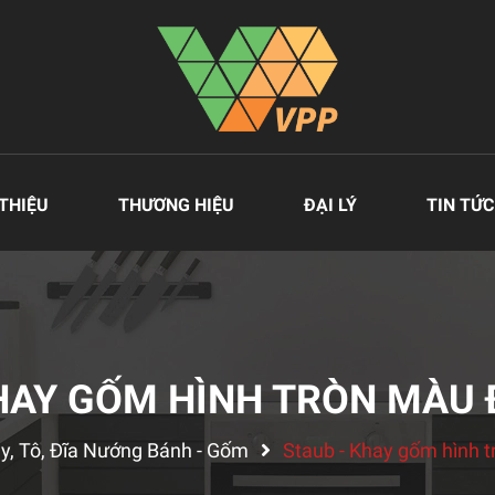
 THIỆU
THƯƠNG HIỆU
ĐẠI LÝ
TIN TỨC
HAY GỐM HÌNH TRÒN MÀU
y, Tô, Đĩa Nướng Bánh - Gốm
Staub - Khay gốm hình t