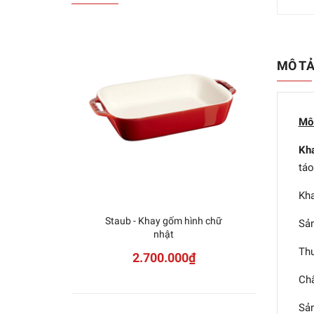
MÔ T
Mô
Kh
táo,
Kha
Staub - Khay gốm hình chữ
Sản
nhật
Thư
2.700.000₫
Chấ
Sả