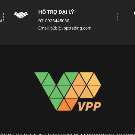
HỖ TRỢ ĐẠI LÝ
M
ĐT:
0933445030
Email:
b2b@vpptrading.com