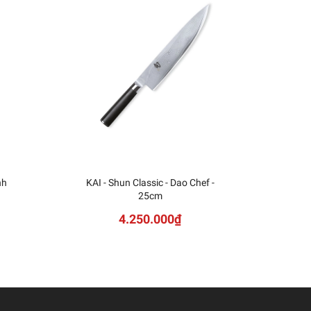
nh
KAI - Shun Classic - Dao Chef -
KAI
25cm
Sh
4.250.000₫