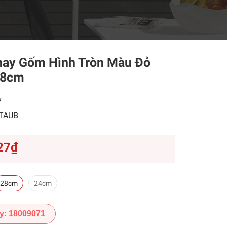
Khay Gốm Hình Tròn Màu Đỏ
28cm
7
TAUB
27₫
28cm
24cm
y: 18009071