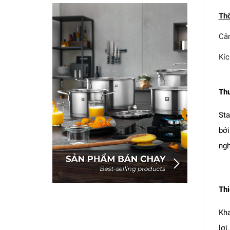
Thô
Cân
Kíc
Thư
Sta
bởi
ngh
Thi
Kha
lợi