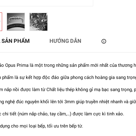
Ả SẢN PHẨM
HƯỚNG DẪN
o Opus Prima là một trong những sản phẩm mới nhất của thương hi
 phẩm là sự kết hợp độc đáo giữa phong cách hoàng gia sang trọng 
 nắp nồi được làm từ Chất liệu thép không gỉ mạ bạc sang trọng, p
ILLING - Chảo inox
g nghệ đúc nguyên khối lên tới 3mm giúp truyền nhiệt nhanh và giữ
ILLING Sensation
5.488.000₫
 chi tiết (núm nắp chảo, tay cầm,…) được làm cực kì tinh xảo.
dụng cho mọi loại bếp, tối ưu trên bếp từ.