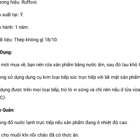
ơng hiệu: Ruffoni.
 xuất tại: Ý.
 hành: 1 năm.
t liệu: Thép không gỉ 18/10.
 Dụng:
 mới mua về, bạn nên rửa sản phẩm bằng nước ấm, sau đó lau khô h
ng sử dụng dụng cụ kim loại tiếp xúc trực tiếp với bề mặt sản phẩm,
o inox DURACHEFS
dụng được trên mọi loại bếp, trừ lò vi sóng và chỉ nên nấu ở lửa vừ
C).
1.668.000₫
o Quản:
ng đổ nước lạnh trực tiếp nếu sản phẩm đang ở nhiệt độ cao.
 cho muối khi nồi chảo đã có thức ăn.