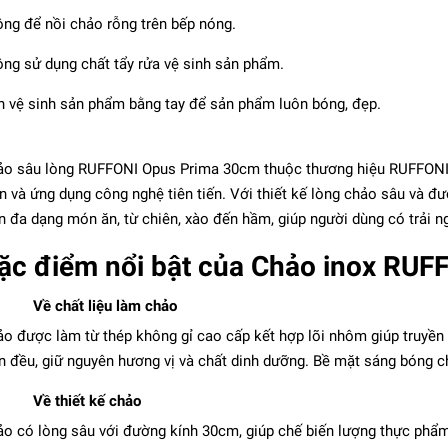
ng để nồi chảo rỗng trên bếp nóng.
ng sử dụng chất tẩy rửa vệ sinh sản phẩm.
 vệ sinh sản phẩm bằng tay để sản phẩm luôn bóng, đẹp.
o sâu lòng RUFFONI Opus Prima 30cm thuộc thương hiệu RUFFONI, đ
n và ứng dụng công nghệ tiên tiến. Với thiết kế lòng chảo sâu và 
n đa dạng món ăn, từ chiên, xào đến hầm, giúp người dùng có trải n
ING - Chảo inox Twin
Choice
ặc điểm nổi bật của Chảo inox RUF
2.580.000₫
Về chất liệu làm chảo
o được làm từ thép không gỉ cao cấp kết hợp lõi nhôm giúp truyền 
n đều, giữ nguyên hương vị và chất dinh dưỡng. Bề mặt sáng bóng c
Về thiết kế chảo
o có lòng sâu với đường kính 30cm, giúp chế biến lượng thực phẩm