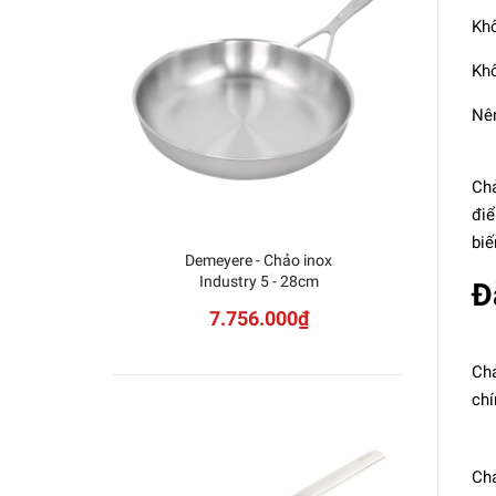
Khô
Khô
Nên
Chả
điể
biế
Demeyere - Chảo inox
ZWILL
Industry 5 - 28cm
Đ
7.756.000₫
Chả
chí
Chả