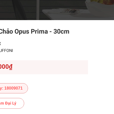
 Chảo Opus Prima - 30cm
X
UFFONI
000₫
y: 18009071
m Đại Lý