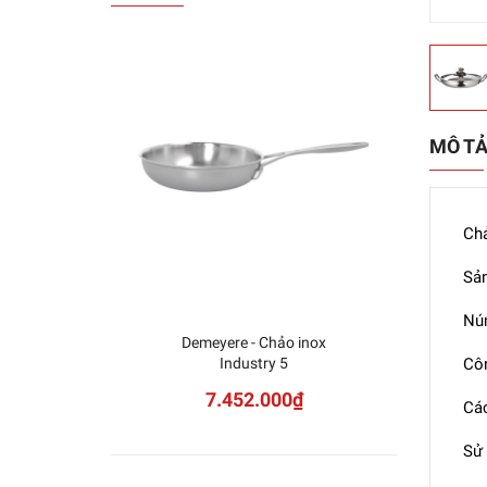
MÔ T
Chả
Sản
Núm
Demeyere - Chảo inox
ZW
Industry 5
Côn
ZW
7.452.000₫
Các
Sử 