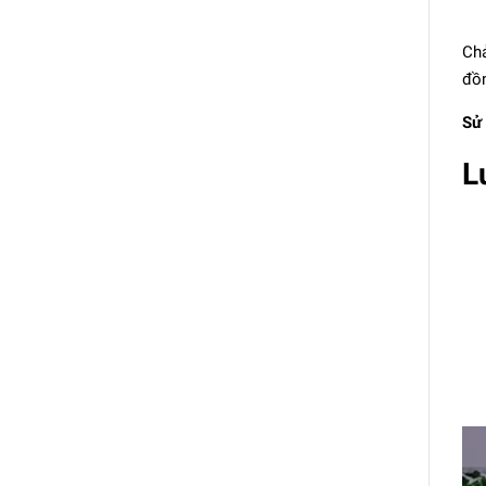
Chả
đồn
Sử 
L