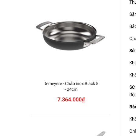
Thư
Sản
Bảo
Chấ
Sử
Khi
Khô
Demeyere - Chảo inox Black 5
Chả
Sử 
- 24cm
độ 
7.364.000₫
Bả
Khô
Chỉ