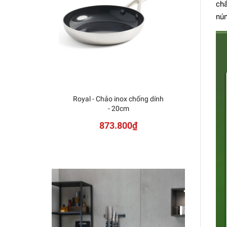
chắ
núm
Royal - Chảo inox chống dính
De
- 20cm
873.800₫