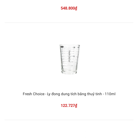
548.800₫
Fresh Choice - Ly đong dung tích bằng thuỷ tinh - 110ml
122.727₫