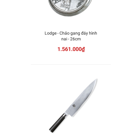
Lodge - Chảo gang đáy hình
KAI -
nai - 26cm
D
1.561.000₫