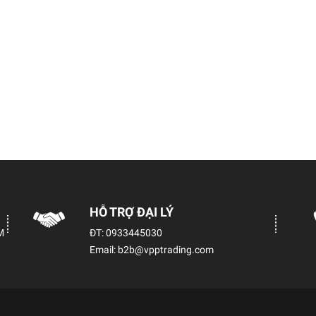
HỖ TRỢ ĐẠI LÝ
M
ĐT:
0933445030
Email:
b2b@vpptrading.com