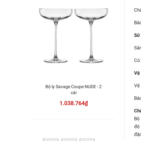
Chấ
Bảo
Sử
Sản
Có 
Vệ 
Vệ 
Bộ ly Savage Coupe NUDE - 2
Bộ 
cái
Bảo
1.038.764₫
Chấ
Bộ 
độ 
đặc