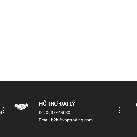
HỖ TRỢ ĐẠI LÝ
M
ĐT:
0933445030
Email:
b2b@vpptrading.com