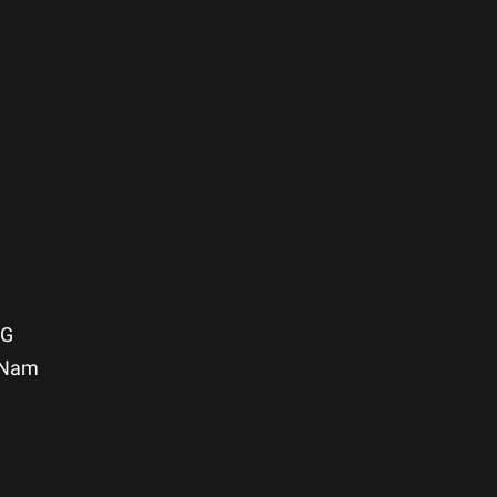
NG
t Nam