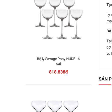
Tạo
Ly 
mạn
Bộ 
Tại
cơ 
vụ 
Bộ ly Savage Pony NUDE - 6
Bộ 
cái
818.838₫
SẢN P