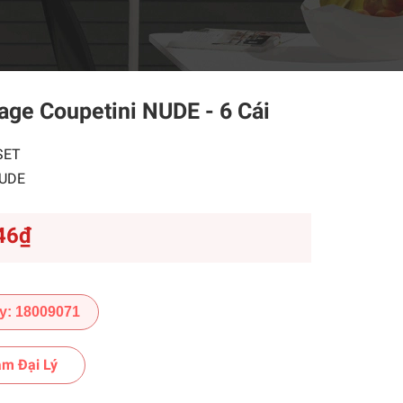
age Coupetini NUDE - 6 Cái
SET
UDE
46₫
y: 18009071
m Đại Lý