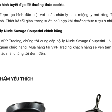
 hình tuyệt đẹp để thưởng thức cocktail
được tạo hình đặc biệt với phần chân ly cao, miệng ly mở rộng
h. Thiết kế tối giản, trong suốt, phù hợp khi thưởng thức rượu ở n
ly Nude Savage Coupetini chính hãng
 VPP Trading, chúng tôi cung cấp bộ ly Nude Savage Coupetini - 6
quan chức năng. Mua hàng tại VPP Trading khách hàng sẽ yên tâm
hậu mãi chúng tôi đem đến.
2 ly RIEDEL - Vinum
Tumbler 6416/40
1.079.018₫
HẨM YÊU THÍCH