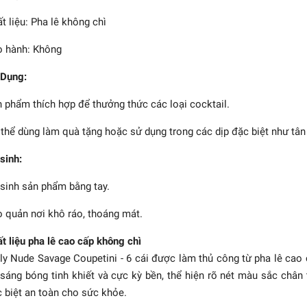
t liệu: Pha lê không chì
 hành: Không
 Dụng:
 phẩm thích hợp để thưởng thức các loại cocktail.
thể dùng làm quà tặng hoặc sử dụng trong các dịp đặc biệt như tân gi
sinh:
sinh sản phẩm bằng tay.
12 ly - Restaurant O
Martini 0412/77
 quản nơi khô ráo, thoáng mát.
1.755.492₫
t liệu pha lê cao cấp không chì
ly Nude Savage Coupetini - 6 cái được làm thủ công từ pha lê cao 
sáng bóng tinh khiết và cực kỳ bền, thể hiện rõ nét màu sắc chân
 biệt an toàn cho sức khỏe.