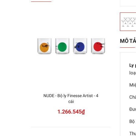
MÔ T
Ly 
loạ
Miệ
NUDE - Bộ ly Finesse Artist - 4
Nude 
Chấ
cái
Đượ
1.266.545₫
Bộ 
Th