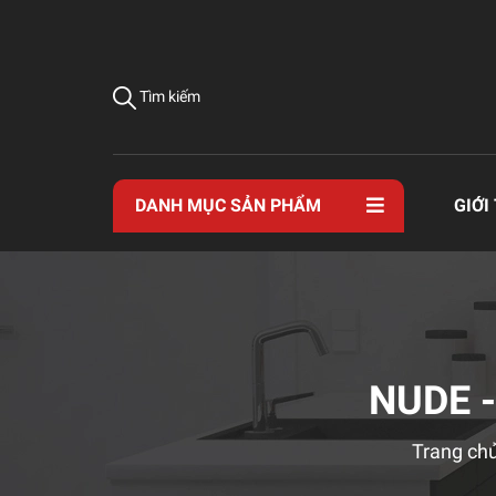
Tìm kiếm
DANH MỤC SẢN PHẨM
GIỚI
NUDE -
Trang ch