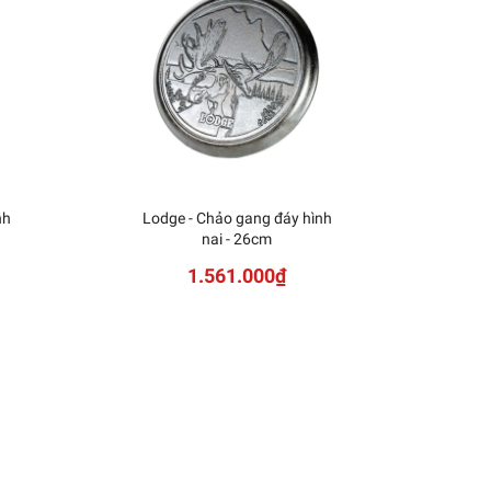
nh
Lodge - Chảo gang đáy hình
KAI -
nai - 26cm
1.561.000₫