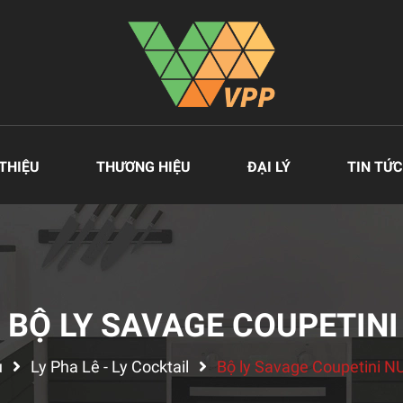
 THIỆU
THƯƠNG HIỆU
ĐẠI LÝ
TIN TỨC
 BỘ LY SAVAGE COUPETINI 
ủ
Ly Pha Lê - Ly Cocktail
Bộ ly Savage Coupetini NU