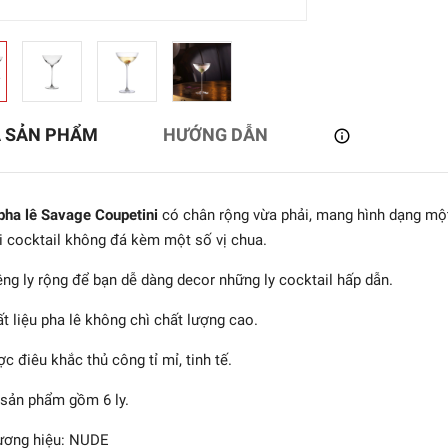
Ả SẢN PHẨM
HƯỚNG DẪN
pha lê Savage Coupetini
có chân rộng vừa phải, mang hình dạng một
i cocktail không đá kèm một số vị chua.
ng ly rộng để bạn dễ dàng decor những ly cocktail hấp dẫn.
- Bộ pha chế cocktail
t liệu pha lê không chì chất lượng cao.
Hepburn - 2 món
c điêu khắc thủ công tỉ mỉ, tinh tế.
2.248.363₫
sản phẩm gồm 6 ly.
ương hiệu: NUDE