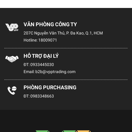
VĂN PHÒNG CÔNG TY
207C Nguyễn Văn Thủ, P. Đa Kao, Q.1, HCM
Hotline:
18009071
HỖ TRỢ ĐẠI LÝ
ĐT:
0933445030
Email:
b2b@vpptrading.com
PHÒNG PURCHASING
ĐT:
0983348663