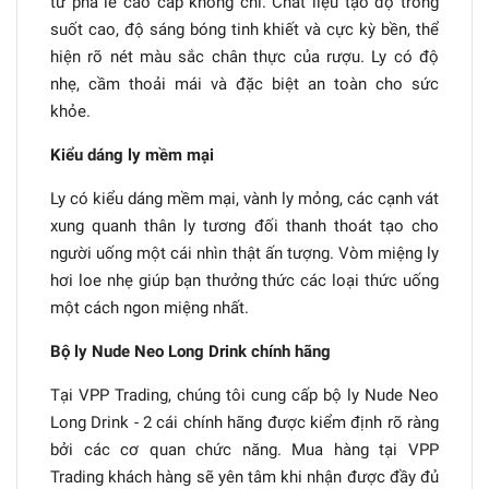
từ pha lê cao cấp không chì. Chất liệu tạo độ trong
suốt cao, độ sáng bóng tinh khiết và cực kỳ bền, thể
hiện rõ nét màu sắc chân thực của rượu. Ly có độ
nhẹ, cầm thoải mái và đặc biệt an toàn cho sức
khỏe.
Kiểu dáng ly mềm mại
Ly có kiểu dáng mềm mại, vành ly mỏng, các cạnh vát
xung quanh thân ly tương đối thanh thoát tạo cho
người uống một cái nhìn thật ấn tượng. Vòm miệng ly
hơi loe nhẹ giúp bạn thưởng thức các loại thức uống
một cách ngon miệng nhất.
Bộ ly Nude Neo Long Drink chính hãng
Tại VPP Trading, chúng tôi cung cấp bộ ly Nude Neo
Long Drink - 2 cái chính hãng được kiểm định rõ ràng
bởi các cơ quan chức năng. Mua hàng tại VPP
Trading khách hàng sẽ yên tâm khi nhận được đầy đủ