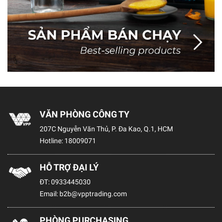
VĂN PHÒNG CÔNG TY
207C Nguyễn Văn Thủ, P. Đa Kao, Q.1, HCM
Hotline:
18009071
HỖ TRỢ ĐẠI LÝ
ĐT:
0933445030
Email:
b2b@vpptrading.com
PHÒNG PURCHASING