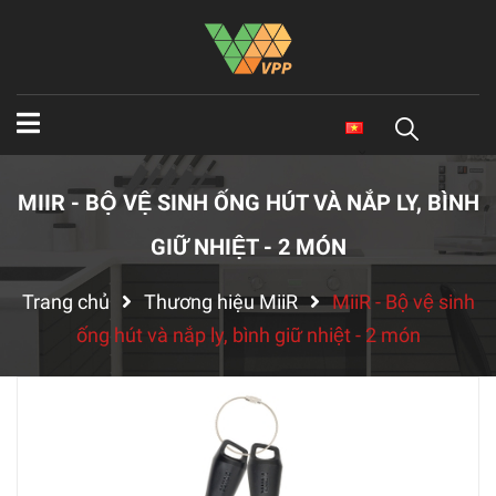
MIIR - BỘ VỆ SINH ỐNG HÚT VÀ NẮP LY, BÌNH
GIỮ NHIỆT - 2 MÓN
Trang chủ
Thương hiệu MiiR
MiiR - Bộ vệ sinh
ống hút và nắp ly, bình giữ nhiệt - 2 món