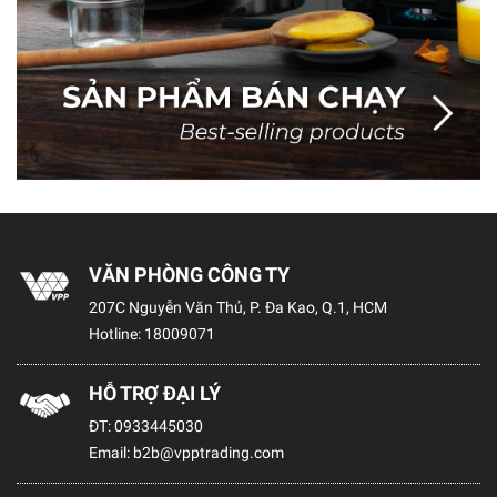
VĂN PHÒNG CÔNG TY
207C Nguyễn Văn Thủ, P. Đa Kao, Q.1, HCM
Hotline:
18009071
HỖ TRỢ ĐẠI LÝ
ĐT:
0933445030
Email:
b2b@vpptrading.com