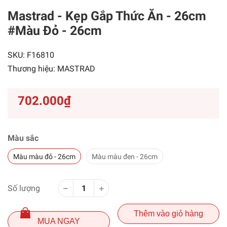
Mastrad - Kẹp Gắp Thức Ăn - 26cm
#màu Đỏ - 26cm
SKU:
F16810
Thương hiệu:
MASTRAD
702.000₫
Màu sắc
Màu màu đỏ - 26cm
Màu màu đen - 26cm
Số lượng
Thêm vào giỏ hàng
MUA NGAY