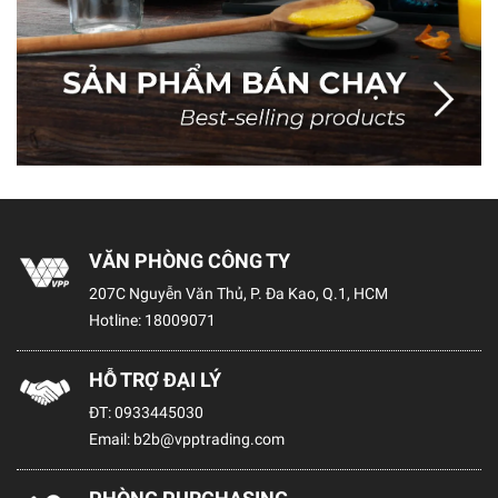
VĂN PHÒNG CÔNG TY
207C Nguyễn Văn Thủ, P. Đa Kao, Q.1, HCM
Hotline:
18009071
HỖ TRỢ ĐẠI LÝ
ĐT:
0933445030
Email:
b2b@vpptrading.com