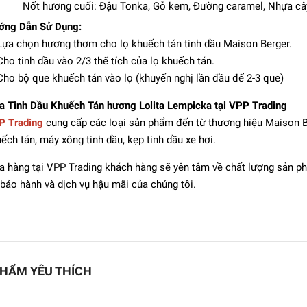
Nốt hương cuối: Đậu Tonka, Gỗ kem, Đường caramel, Nhựa câ
ớng Dẫn Sử Dụng:
Lựa chọn hương thơm cho lọ khuếch tán tinh dầu Maison Berger.
Cho tinh dầu vào 2/3 thể tích của lọ khuếch tán.
Cho bộ que khuếch tán vào lọ (khuyến nghị lần đầu để 2-3 que)
 Tinh Dầu Khuếch Tán hương Lolita Lempicka tại VPP Trading
P Trading
cung cấp các loại sản phẩm đến từ thương hiệu Maison Be
ếch tán, máy xông tinh dầu, kẹp tinh dầu xe hơi.
 hàng tại VPP Trading khách hàng sẽ yên tâm về chất lượng sản p
bảo hành và dịch vụ hậu mãi của chúng tôi.
HẨM YÊU THÍCH