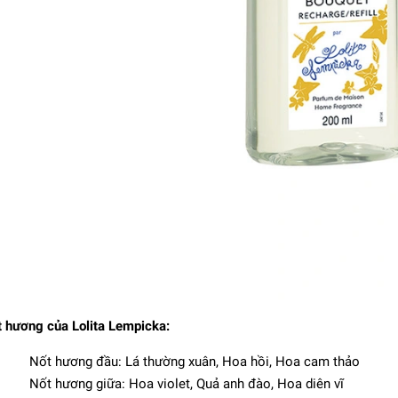
on Berger - Nến thơm
 Lempicka Purple - 210g
3.456.000₫
 hương của Lolita Lempicka:
Nốt hương đầu: Lá thường xuân, Hoa hồi, Hoa cam thảo
Nốt hương giữa: Hoa violet, Quả anh đào, Hoa diên vĩ