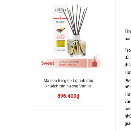
Tin
nàn
Tro
đầu
thả
Hươ
ngà
Maison Berger - Lọ tinh dầu
Mais
khuếch tán hương Vanilla
khuế
hồn
Gourmet - 125ml
Hươ
896.400₫
vùn
sán
nhữ
giá