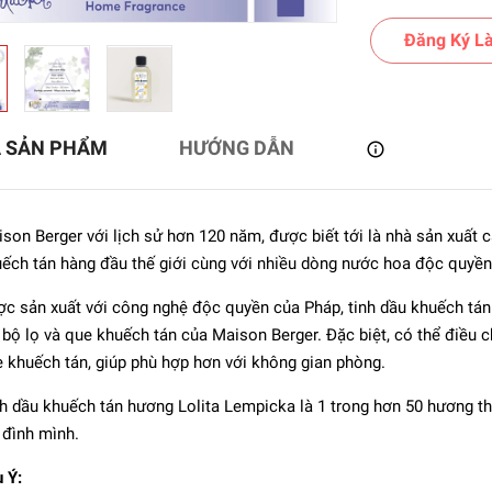
Đăng Ký Là
Ả SẢN PHẨM
HƯỚNG DẪN
son Berger với lịch sử hơn 120 năm, được biết tới là nhà sản xuất 
ếch tán hàng đầu thế giới cùng với nhiều dòng nước hoa độc quyền
c sản xuất với công nghệ độc quyền của Pháp, tinh dầu khuếch tán
 bộ lọ và que khuếch tán của Maison Berger. Đặc biệt, có thể điều
on Berger - Tinh dầu
 khuếch tán, giúp phù hợp hơn với không gian phòng.
ch tán hương Aroma
Dream - 200ml
691.200₫
h dầu khuếch tán hương Lolita Lempicka là 1 trong hơn 50 hương t
 đình mình.
u Ý: