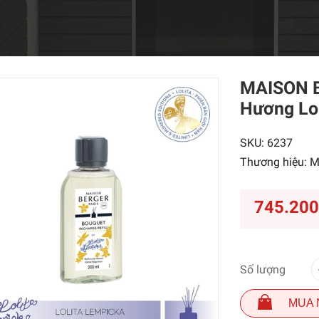
MAISON B
Hương Lol
SKU:
6237
Thương hiệu:
M
745.20
Số lượng
MUA 