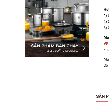
Hư
1) 
2) 
3) 
Mua
VP
khu
Mua
độ 
SẢN P