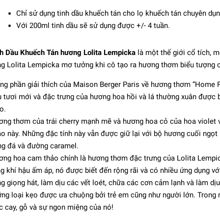
Chỉ sử dụng tinh dầu khuếch tán cho lọ khuếch tán chuyên dụ
Với 200ml tinh dầu sẽ sử dụng được +/- 4 tuần.
h Dầu Khuếch Tán hương Lolita Lempicka
là một thế giới cổ tích, m
g Lolita Lempicka mơ tưởng khi cô tạo ra hương thơm biểu tượng c
ng phần giải thích của Maison Berger Paris về hương thơm “Home F
 tươi mới và đặc trưng của hương hoa hồi và lá thường xuân được
o.
ng thơm của trái cherry mạnh mẽ và hương hoa cỏ của hoa violet và
o này. Những đặc tính này vẫn được giữ lại với bộ hương cuối ngọ
on Berger - Tinh dầu
ch tán hương Lemon
g đá và đường caramel.
Flower - 200ml
ng hoa cam thảo chính là hương thơm đặc trưng của Lolita Lempic
691.200₫
g khí hậu ấm áp, nó được biết đến rộng rãi và có nhiều ứng dụng vớ
g giọng hát, làm dịu các vết loét, chữa các cơn cảm lạnh và làm dịu
ng loại kẹo được ưa chuộng bởi trẻ em cũng như người lớn. Trong
c cay, gỗ và sự ngon miệng của nó!