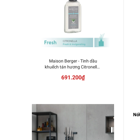
Maison Berger - Tinh dầu
Mais
khuếch tán hương Citronella -
Lolita
200ml
691.200₫
Nốt