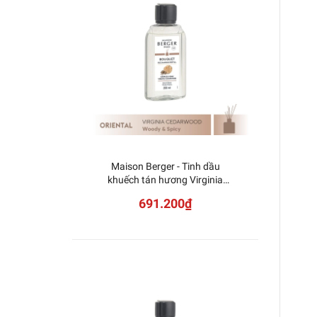
Maison Berger - Tinh dầu
Mais
khuếch tán hương Virginia
khuếch
Cedarwood - 200ml
691.200₫