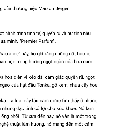
ng của thương hiệu Maison Berger.
ột hành trình tinh tế, quyến rũ và nữ tính như
ủa mình, "Premier Parfum".
ragrance” này, họ ghi rằng những nốt hương
 bao bọc trong hương ngọt ngào của hoa cam
 hoa diên vĩ kéo dài cảm giác quyến rũ, ngọt
t ngào của hạt đậu Tonka, gỗ kem, nhựa cây hoa
ka. Là loại cây lâu năm được tìm thấy ở những
i những đặc tính có lợi cho sức khỏe. Nó làm
 ống phổi. Từ xưa đến nay, nó vẫn là một trong
 nghệ thuật làm hương, nó mang đến một cảm