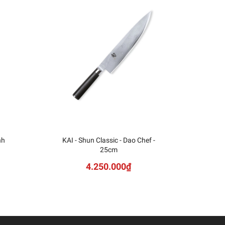
nh
KAI - Shun Classic - Dao Chef -
KAI
25cm
Sh
4.250.000₫