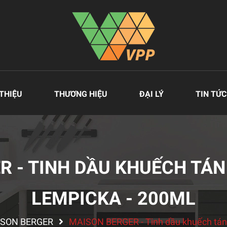
 THIỆU
THƯƠNG HIỆU
ĐẠI LÝ
TIN TỨC
R - TINH DẦU KHUẾCH TÁN
LEMPICKA - 200ML
ISON BERGER
MAISON BERGER - Tinh dầu khuếch tán 