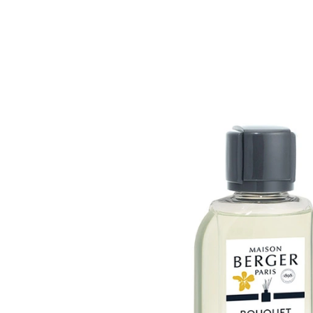
on Berger - Tinh dầu
 tán hương Wilderness
- 200ml
691.200₫