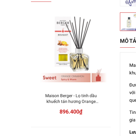
MÔ T
Mai
khu
Đượ
với
Maison Berger - Lọ tinh dầu
Mais
que
khuếch tán hương Orange
khuế
Cinnamon - 125ml
896.400₫
Tin
gia
Lư