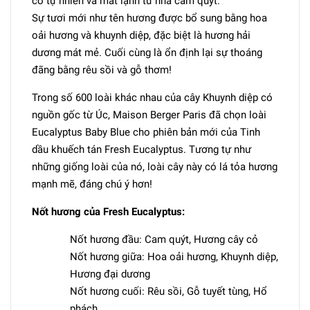
cỏ tự nhiên và mát lạnh từ nhà cam quýt.
Sự tươi mới như tên hương được bổ sung bằng hoa
oải hương và khuynh diệp, đặc biệt là hương hải
dương mát mẻ. Cuối cùng là ổn định lại sự thoáng
đãng bằng rêu sồi và gỗ thơm!
Trong số 600 loài khác nhau của cây Khuynh diệp có
nguồn gốc từ Úc, Maison Berger Paris đã chọn loài
Eucalyptus Baby Blue cho phiên bản mới của Tinh
dầu khuếch tán Fresh Eucalyptus. Tương tự như
những giống loài của nó, loài cây này có lá tỏa hương
mạnh mẽ, đáng chú ý hơn!
Nốt hương của Fresh Eucalyptus:
Nốt hương đầu: Cam quýt, Hương cây cỏ
Nốt hương giữa: Hoa oải hương, Khuynh diệp,
Hương đại dương
Nốt hương cuối: Rêu sồi, Gỗ tuyết tùng, Hổ
phách