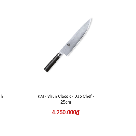
nh
KAI - Shun Classic - Dao Chef -
KAI
25cm
Sh
4.250.000₫