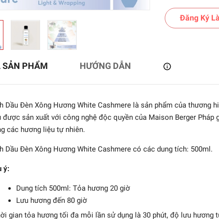
Đăng Ký Là
Ả SẢN PHẨM
HƯỚNG DẪN
h Dầu Đèn Xông Hương White Cashmere là sản phẩm của thương hiệ
 được sản xuất với công nghệ độc quyền của Maison Berger Pháp gi
g các hương liệu tự nhiên.
h Dầu Đèn Xông Hương White Cashmere có các dung tích: 500ml.
on Berger - Tinh dầu
ch tán hương Aroma
 ý:
Dream - 200ml
691.200₫
Dung tích 500ml: Tỏa hương 20 giờ
Lưu hương đến 80 giờ
ời gian tỏa hương tối đa mỗi lần sử dụng là 30 phút, độ lưu hương t