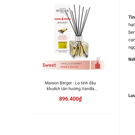
Ti
hạt
ber
cam
ngọ
Nố
Maison Berger - Lọ tinh dầu
Mais
khuếch tán hương Vanilla
khuế
Gourmet - 125ml
Lưu
896.400₫