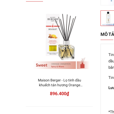
MÔ T
Tin
dầu
bằn
Tin
Maison Berger - Lọ tinh dầu
Mais
khuếch tán hương Orange
khuế
Lưu
Cinnamon - 125ml
896.400₫
*Th