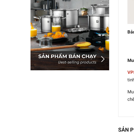
Bả
Mu
VP
tin
Mua
chế
SẢN P