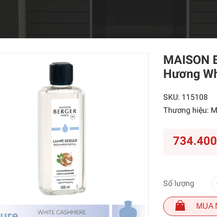
MAISON B
Hương Wh
SKU:
115108
Thương hiệu:
M
734.40
Số lượng
MUA 