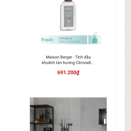
Maison Berger - Tinh dầu
Mais
khuếch tán hương Citronella -
Lolita
200ml
691.200₫