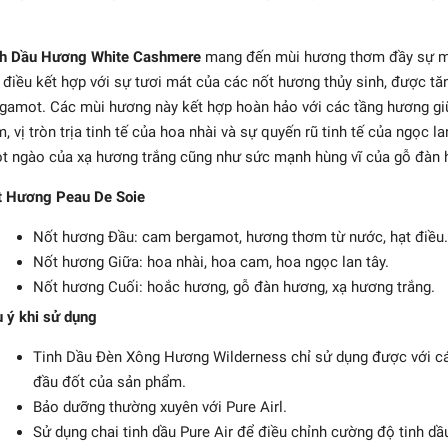
nh Dầu Hương White Cashmere
mang đến mùi hương thơm đầy sự mề
 điều kết hợp với sự tươi mát của các nốt hương thủy sinh, được 
gamot. Các mùi hương này kết hợp hoàn hảo với các tầng hương g
, vị tròn trịa tinh tế của hoa nhài và sự quyến rũ tinh tế của ngọc l
t ngào của xạ hương trắng cũng như sức mạnh hùng vĩ của gỗ đàn
t Hương Peau De Soie
Nốt hương Đầu: cam bergamot, hương thơm từ nước, hạt điều.
Nốt hương Giữa: hoa nhài, hoa cam, hoa ngọc lan tây.
on Berger - Tinh dầu
Nốt hương Cuối: hoắc hương, gỗ đàn hương, xạ hương trắng.
ch tán hương Lemon
Flower - 200ml
 ý khi sử dụng
691.200₫
Tinh Dầu Đèn Xông Hương Wilderness chỉ sử dụng được với cá
đầu đốt của sản phẩm.
Bảo dưỡng thường xuyên với Pure Airl.
Sử dụng chai tinh dầu Pure Air để điều chỉnh cường độ tinh d