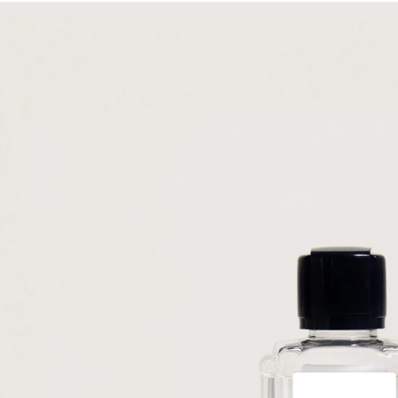
on Berger - Tinh dầu
 tán hương Wilderness
- 200ml
691.200₫