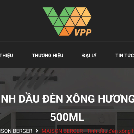
 THIỆU
THƯƠNG HIỆU
ĐẠI LÝ
TIN TỨC
TINH DẦU ĐÈN XÔNG HƯƠNG
500ML
AISON BERGER
MAISON BERGER - Tinh dầu đèn xông 