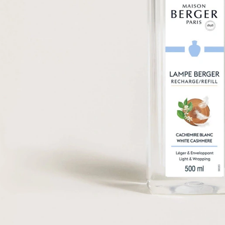
on Berger - Nến thơm
 Lempicka Purple - 210g
3.456.000₫