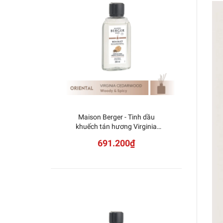
Maison Berger - Tinh dầu
Mais
khuếch tán hương Virginia
khuếch
Cedarwood - 200ml
691.200₫