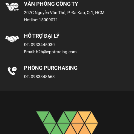
VĂN PHÒNG CÔNG TY
207C Nguyễn Văn Thủ, P. Đa Kao, Q.1, HCM
Hotline:
18009071
HỖ TRỢ ĐẠI LÝ
ĐT:
0933445030
Email:
b2b@vpptrading.com
PHÒNG PURCHASING
ĐT:
0983348663