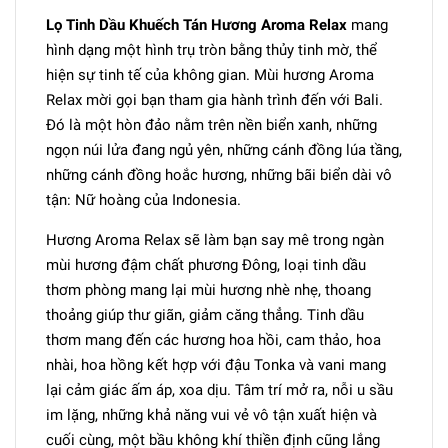
Lọ Tinh Dầu Khuếch Tán Hương Aroma Relax
mang
hình dạng một hình trụ tròn bằng thủy tinh mờ, thể
hiện sự tinh tế của không gian. Mùi hương Aroma
Relax mời gọi bạn tham gia hành trình đến với Bali.
Đó là một hòn đảo nằm trên nền biển xanh, những
ngọn núi lửa đang ngủ yên, những cánh đồng lúa tầng,
những cánh đồng hoắc hương, những bãi biển dài vô
tận: Nữ hoàng của Indonesia.
Hương Aroma Relax sẽ làm bạn say mê trong ngàn
mùi hương đậm chất phương Đông, loại tinh dầu
thơm phòng mang lại mùi hương nhè nhẹ, thoang
thoảng giúp thư giãn, giảm căng thẳng. Tinh dầu
thơm mang đến các hương hoa hồi, cam thảo, hoa
nhài, hoa hồng kết hợp với đậu Tonka và vani mang
lại cảm giác ấm áp, xoa dịu. Tâm trí mở ra, nỗi u sầu
im lặng, những khả năng vui vẻ vô tận xuất hiện và
cuối cùng, một bầu không khí thiền định cũng lắng