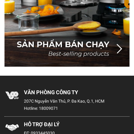
VĂN PHÒNG CÔNG TY
207C Nguyễn Văn Thủ, P. Đa Kao, Q.1, HCM
Hotline:
18009071
HỖ TRỢ ĐẠI LÝ
ĐT:
0933445030