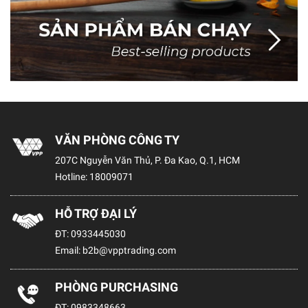
VĂN PHÒNG CÔNG TY
207C Nguyễn Văn Thủ, P. Đa Kao, Q.1, HCM
Hotline:
18009071
HỖ TRỢ ĐẠI LÝ
ĐT:
0933445030
Email:
b2b@vpptrading.com
PHÒNG PURCHASING
ĐT:
0983348663