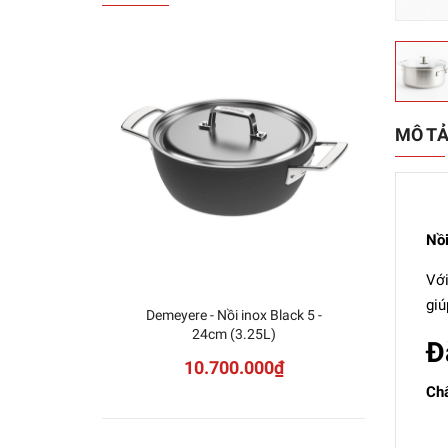
MÔ T
Nồi
Với
giú
Demeyere - Nồi inox Black 5 -
Nồi Ch
24cm (3.25L)
Đ
10.700.000₫
Chấ