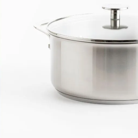
i inox DURACHEFS
2.748.000₫