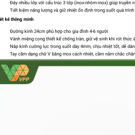
Đáy nhiều lớp với cấu trúc 3 lớp (inox-nhôm-inox) giúp truyền
Tiết kiệm năng lượng và giữ nhiệt ổn định trong suốt quá trình
ết kế thông minh
Đường kính 24cm phù hợp cho gia đình 4-6 người
Vành miệng cong thiết kế chống tràn, giữ vệ sinh khi rót thức 
Nắp kính cường lực trong suốt dày 4mm, chịu nhiệt tốt, dễ dàn
Tay cầm dạng chữ V bằng inox cách nhiệt, cầm nắm chắc chắn
ef Classic inox LACOR -
34cm - 20.8L
7.363.000₫