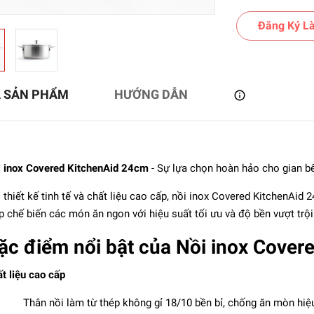
Đăng Ký Là
Ả SẢN PHẨM
HƯỚNG DẪN
 inox Covered KitchenAid 24cm
- Sự lựa chọn hoàn hảo cho gian bế
 thiết kế tinh tế và chất liệu cao cấp, nồi inox Covered KitchenAid
p chế biến các món ăn ngon với hiệu suất tối ưu và độ bền vượt trội
ef Classic inox LACOR -
27cm - 13.5L
ặc điểm nổi bật của Nồi inox Cover
4.908.000₫
t liệu cao cấp
Thân nồi làm từ thép không gỉ 18/10 bền bỉ, chống ăn mòn hiệ