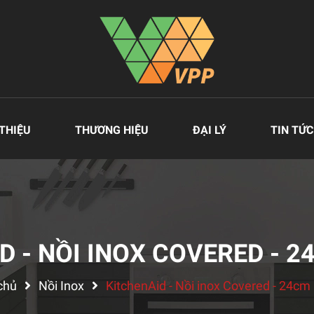
 THIỆU
THƯƠNG HIỆU
ĐẠI LÝ
TIN TỨC
D - NỒI INOX COVERED - 24
chủ
Nồi Inox
KitchenAid - Nồi inox Covered - 24cm 