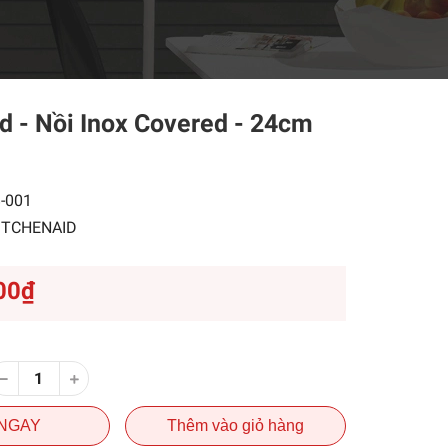
d - Nồi Inox Covered - 24cm
-001
ITCHENAID
00₫
NGAY
Thêm vào giỏ hàng