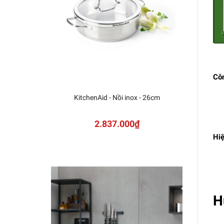
Côn
KitchenAid - Nồi inox - 26cm
2.837.000₫
Hiệ
H