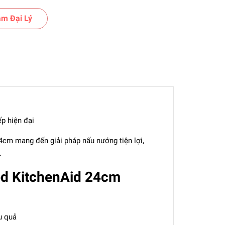
m Đại Lý
p hiện đại
 24cm mang đến giải pháp nấu nướng tiện lợi,
.
ed KitchenAid 24cm
u quả