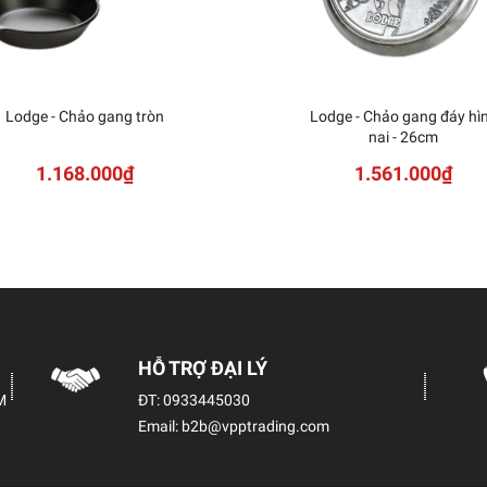
Lodge - Chảo gang tròn
Lodge - Chảo gang đáy hì
nai - 26cm
1.168.000₫
1.561.000₫
HỖ TRỢ ĐẠI LÝ
M
ĐT:
0933445030
Email:
b2b@vpptrading.com