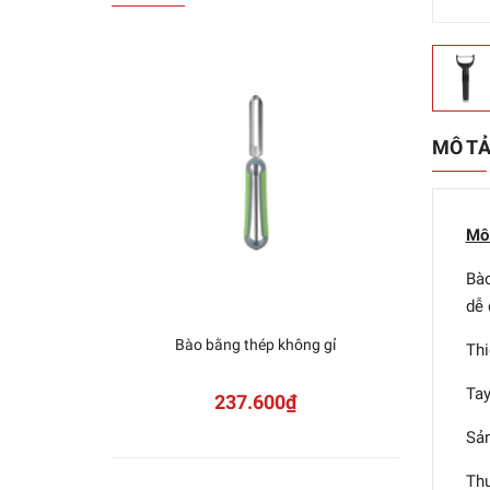
MÔ T
Mô
Bào
dễ 
Bào bằng thép không gỉ
ZWIL
Thi
Tay
237.600₫
Sản
Thư