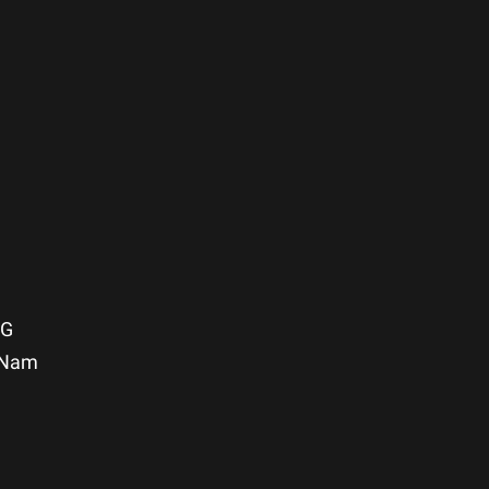
NG
t Nam