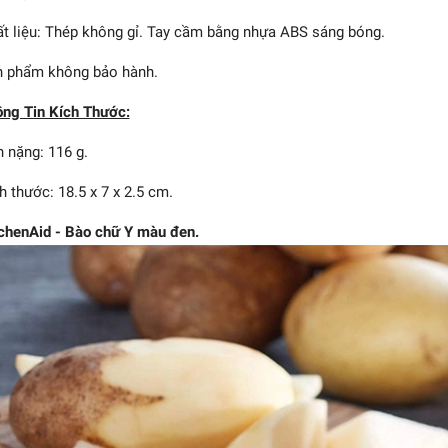
t liệu: Thép không gỉ. Tay cầm bằng nhựa ABS sáng bóng.
 phẩm không bảo hành.
ng Tin Kích Thước:
 nặng: 116 g.
h thước: 18.5 x 7 x 2.5 cm.
chenAid - Bào chữ Y màu đen.
riner - Bào đa năng
Jumbo No.120
2.355.000₫