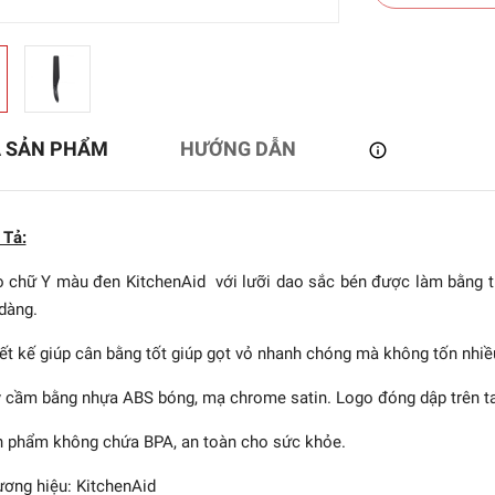
Ả SẢN PHẨM
HƯỚNG DẪN
 Tả:
 chữ Y màu đen KitchenAid với lưỡi dao sắc bén được làm bằng t
dàng.
LING - Bào Twin Prof
ết kế giúp cân bằng tốt giúp gọt vỏ nhanh chóng mà không tốn nhiề
 cầm bằng nhựa ABS bóng, mạ chrome satin. Logo đóng dập trên t
873.800₫
 phẩm không chứa BPA, an toàn cho sức khỏe.
ơng hiệu: KitchenAid