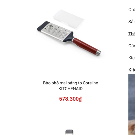
Chấ
Sản
Thô
Cân
Kíc
Kit
Bào phô mai bảng to Coreline
Ben
KITCHENAID
578.300₫