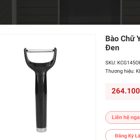
Bào Chữ 
Đen
SKU:
KCG145O
Thương hiệu:
K
264.10
Liên hệ nga
Đăng Ký Là