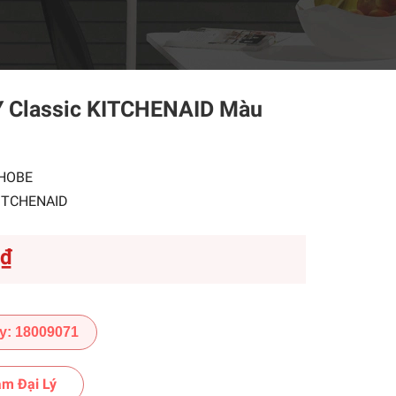
Y Classic KITCHENAID Màu
HOBE
ITCHENAID
0₫
y: 18009071
m Đại Lý