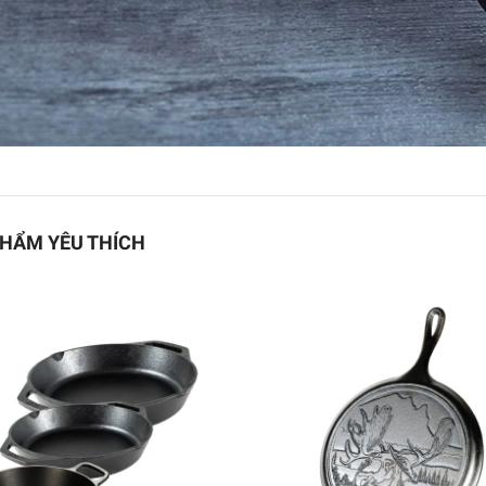
ING - Bào củ quả Twin
Pure Black
HẨM YÊU THÍCH
592.900₫