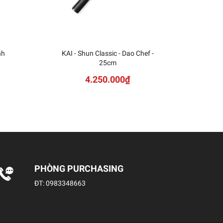
nh
KAI - Shun Classic - Dao Chef -
KAI
25cm
Sh
4.250.000₫
PHÒNG PURCHASING
ĐT:
0983348663