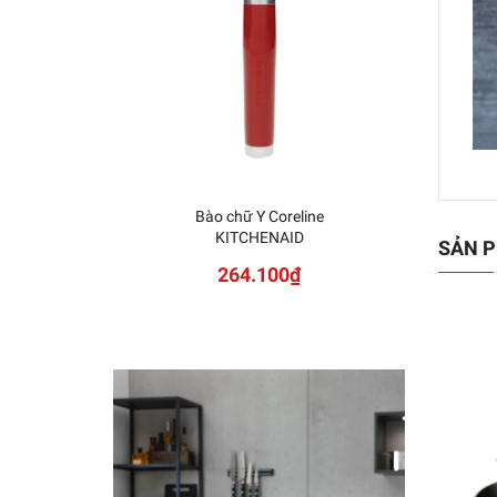
Bào chữ Y Coreline
ZWILL
KITCHENAID
SẢN P
264.100₫